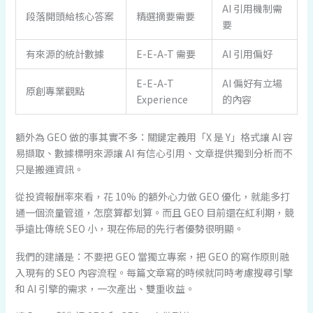
AI 引用機制需
段落開頭給核心答案
精選摘要需要
要
有來源的統計數據
E-E-A-T 需要
AI 引用偏好
E-E-A-T
AI 偏好有立場
原創專業觀點
Experience
的內容
額外為 GEO 做的事其實不多：關鍵定義用「X 是 Y」格式讓 AI 容
易擷取、數據標明來源讓 AI 有信心引用、文章提供獨到分析而不
只是搬運資訊。
從投資報酬率來看，花 10% 的額外心力做 GEO 優化，就能多打
通一個流量管道，怎麼算都划算。而且 GEO 目前還在紅利期，競
爭遠比傳統 SEO 小，現在佈局的先行者優勢很明顯。
我們的建議是：不要把 GEO 當獨立專案，把 GEO 的寫作原則融
入現有的 SEO 內容流程。每篇文章寫的時候就同時考慮搜尋引擎
和 AI 引擎的需求，一次產出、雙重收益。