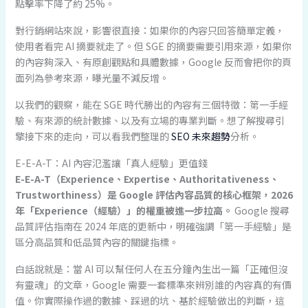
點擊率下降了約 25%。
對行銷網站來說，影響很直接：如果你的內容只回答簡單定義，
使用者看完 AI 摘要就走了。但 SGE 的摘要需要引用來源，如果你
的內容夠深入、有原創觀點和具體數據，Google 反而會把你的頁
面列為參考來源，曝光量不減反增。
以我們的觀察，能在 SGE 時代勝出的內容有三個特徵：第一手經
驗、有來源的統計數據、以及有立場的專業判斷。想了解搜尋引
擎接下來的走向，可以看我們整理的
SEO 未來趨勢
分析。
E-E-A-T：AI 內容氾濫讓「真人經驗」更值錢
E-E-A-T（Experience、Expertise、Authoritativeness、
Trustworthiness）是 Google 評估內容品質的核心框架，2026
年「Experience（經驗）」的權重被進一步拉高。
Google 搜尋
品質評估指南在 2024 年底的更新中，明確強調「第一手經驗」是
區分高品質和低品質內容的關鍵指標。
白話說就是：當 AI 可以幫任何人在五分鐘內生出一篇「正確但沒
有靈魂」的文章，Google 需要一套標準來辨別誰的內容真的有價
值。你實際操作過的數據、踩過的坑、基於經驗做出的判斷，這