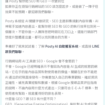
讓 Posty 幫你把 SEO 和 GEO 一次做到位
如果你正在煩惱行銷網站的 SEO 該怎麼起步，或是做了一陣子但
效果不如預期，歡迎跟我們聊聊。
Posty 系統從 AI 關鍵字做研究、SEO 主題群集規劃內容架構、AI
神寫手加速內容產出，能幫你把 SEO 和 GEO 的執行效率拉到另一
個層次。不管你是一人團隊想把時間花在刀口上，還是行銷部門
想提升整體產出量，都可以找到適合的方案。
準備好了就來試試看：了解
Posty AI 自動獲客系統
，或直接
LINE
跟我們聊聊
。
行銷網站用 AI 工具做 SEO，Google 會不會懲罰？
不會。Google 已經明確表示不會因為內容是 AI 生成的就懲罰網
站，它在乎的是內容品質和對使用者的價值。關鍵在於你不能把
AI 產出的初稿直接發布，你需要加入自己的專業觀點、確認資訊
正確性、補充真實經驗和數據。根據 Google 搜尋品質評估指南
的說明，不論內容用什麼方式產出，只要符合 E-E-A-T 標準、對
使用者有幫助，就能獲得好的排名表現。
什麼是 GEO？跟 SEO 有什麼不同？
GEO（Generative Engine Optimization）是針對 AI 生成引擎