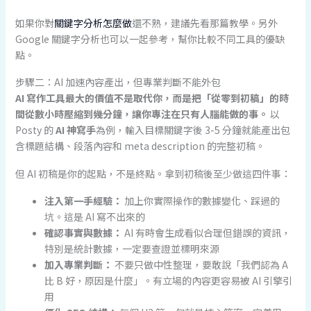
如果你對
關鍵字分析怎麼做
還不熟，建議先看那篇教學。另外
Google 關鍵字分析也可以一起參考，幫你比較不同工具的優缺
點。
步驟二：AI 加速內容產出，但專業判斷不能外包
AI 寫作工具最大的價值不是取代你，而是把「從零到初稿」的時
間從數小時壓縮到幾分鐘，讓你專注在只有人腦能做的事。
以
Posty 的
AI 神寫手
為例，輸入目標關鍵字後 3-5 分鐘就能產出包
含標題結構、段落內容和 meta description 的完整初稿。
但 AI 初稿是你的起點，不是終點。拿到初稿後至少做這四件事：
注入第一手經驗：
加上你實際操作的數據變化、踩過的
坑。這是 AI 寫不出來的
確認事實與數據：
AI 有時會生成看似合理但錯誤的資訊，
特別是統計數據，一定要查證並標明來源
加入專業判斷：
不要只做中性整理，要敢說「我們認為 A
比 B 好，原因是什麼」。有立場的內容更容易被 AI 引擎引
用