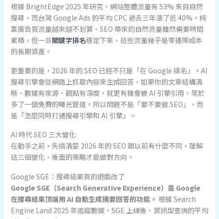
根據 BrightEdge 2025 年研究，網站整體流量有 53% 來自自然
搜尋，而台灣 Google Ads 的平均 CPC 過去三年漲了近 40%。純
靠廣告買流量越來越不划算，SEO 帶來的自然流量雖然需要時間
累積，但一旦
關鍵字排名
穩定下來，這些流量幾乎是零邊際成本
的長期資產。
更重要的是，2026 年的 SEO 已經不只是「在 Google 排名」。AI
搜尋引擎會從網路上抓取內容來生成回答，如果你的文章結構清
晰、數據有來源、觀點有深度，就更有機會被 AI 引擎引用，等於
多了一個免費的曝光管道。所以問題不是「要不要做 SEO」，而
是「怎麼同時打通搜尋引擎和 AI 引擎」。
AI 時代 SEO 三大變化
在動手之前，先搞清楚 2026 年的 SEO 跟以前有什麼不同。理解
這三個變化，後面的策略才能做對方向。
Google SGE：搜尋結果頁的遊戲改了
Google SGE（Search Generative Experience）是 Google
在搜尋結果頂端用 AI 自動生成摘要回答的功能。
根據 Search
Engine Land 2025 年追蹤數據，SGE 上線後，資訊型查詢的平均