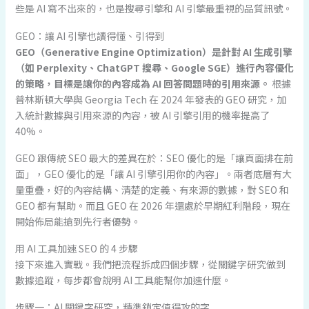
些是 AI 寫不出來的，也是搜尋引擎和 AI 引擎最重視的品質訊號。
GEO：讓 AI 引擎也讀得懂、引得到
GEO（Generative Engine Optimization）是針對 AI 生成引擎
（如 Perplexity、ChatGPT 搜尋、Google SGE）進行內容優化
的策略，目標是讓你的內容成為 AI 回答問題時的引用來源。
根據
普林斯頓大學與 Georgia Tech 在 2024 年發表的 GEO 研究，加
入統計數據與引用來源的內容，被 AI 引擎引用的機率提高了
40%。
GEO 跟傳統 SEO 最大的差異在於：SEO 優化的是「讓頁面排在前
面」，GEO 優化的是「讓 AI 引擎引用你的內容」。兩者底層有大
量重疊，好的內容結構、清楚的定義、有來源的數據，對 SEO 和
GEO 都有幫助。而且 GEO 在 2026 年還處於早期紅利階段，現在
開始佈局能搶到先行者優勢。
用 AI 工具加速 SEO 的 4 步驟
接下來進入實戰。我們把流程拆成四個步驟，從關鍵字研究做到
數據追蹤，每步都會說明 AI 工具能幫你加速什麼。
步驟一：AI 關鍵字研究，精準鎖定值得攻的字