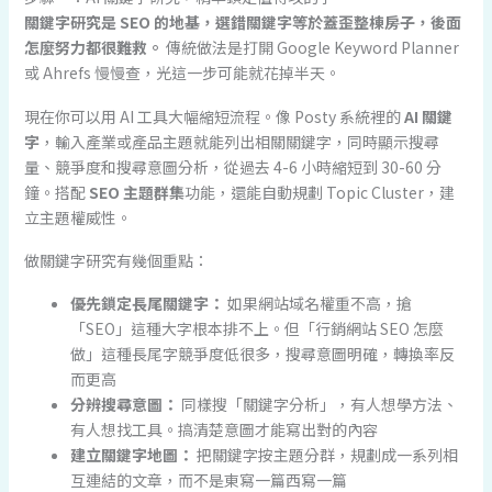
關鍵字研究是 SEO 的地基，選錯關鍵字等於蓋歪整棟房子，後面
怎麼努力都很難救。
傳統做法是打開 Google Keyword Planner
或 Ahrefs 慢慢查，光這一步可能就花掉半天。
現在你可以用 AI 工具大幅縮短流程。像 Posty 系統裡的
AI 關鍵
字
，輸入產業或產品主題就能列出相關關鍵字，同時顯示搜尋
量、競爭度和搜尋意圖分析，從過去 4-6 小時縮短到 30-60 分
鐘。搭配
SEO 主題群集
功能，還能自動規劃 Topic Cluster，建
立主題權威性。
做關鍵字研究有幾個重點：
優先鎖定長尾關鍵字：
如果網站域名權重不高，搶
「SEO」這種大字根本排不上。但「行銷網站 SEO 怎麼
做」這種長尾字競爭度低很多，搜尋意圖明確，轉換率反
而更高
分辨搜尋意圖：
同樣搜「關鍵字分析」，有人想學方法、
有人想找工具。搞清楚意圖才能寫出對的內容
建立關鍵字地圖：
把關鍵字按主題分群，規劃成一系列相
互連結的文章，而不是東寫一篇西寫一篇