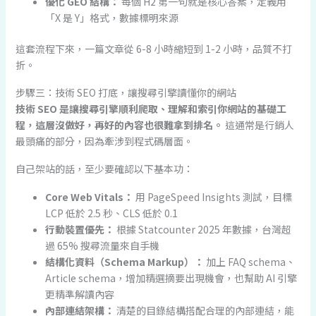
優化 GEO 結構：
每個 H2 第一句就是核心答案，定義用
「X 是 Y」格式，數據標明來源
這套流程下來，一篇文章從 6-8 小時縮短到 1-2 小時，品質不打
折。
步驟三：技術 SEO 打底，讓搜尋引擎讀懂你的網站
技術 SEO 是讓搜尋引擎順利爬取、理解和索引你網站的基礎工
程，這層沒做好，再好的內容也很難拿到排名。
這通常是行銷人
最頭痛的部分，因為牽涉到程式碼層面。
自己架站的話，至少要確認以下基本功：
Core Web Vitals：
用 PageSpeed Insights 測試，目標
LCP 低於 2.5 秒、CLS 低於 0.1
行動裝置優先：
根據 Statcounter 2025 年數據，台灣超
過 65% 搜尋流量來自手機
結構化資料（Schema Markup）：
加上 FAQ schema、
Article schema，增加精選摘要出現機會，也幫助 AI 引擎
更精準解讀內容
內部連結架構：
清楚的目錄結構搭配合理的內部連結，能