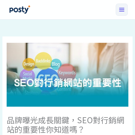
跳
至
主
要
內
容
品牌曝光成長關鍵，SEO對行銷網
站的重要性你知道嗎？