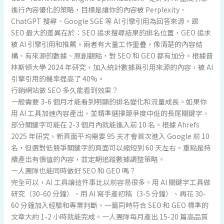
進行內容優化的策略，目標是讓你的內容被 Perplexity、
ChatGPT 搜尋、Google SGE 等 AI 引擎引用為回答來源。跟
SEO 最大的差異在於：SEO 追求搜尋結果的排名位置，GEO 追求
被 AI 引擎引用和推薦。兩者有大量工作重疊，像清楚的內容結
構、有來源的數據、原創觀點，對 SEO 和 GEO 都有加分。根據普
林斯頓大學 2024 年研究，加入統計數據與引用來源的內容，被 AI
引擎引用的機率提高了 40%。
行銷網站做 SEO 多久能看到效果？
一般需要 3-6 個月才能看到明顯的排名變化和流量成長。如果你
用 AI 工具加速內容產出，並精準選擇競爭度中低的長尾關鍵字，
部分關鍵字可能在 2-3 個月內就能進入前 10 名。根據 Ahrefs
2025 年研究，新頁面平均需要 95 天才會首次進入 Google 前 10
名，但選對低競爭關鍵字的頁面可以縮短到 60 天左右。重點是持
續產出有價值的內容，並定期追蹤數據調整策略。
一人團隊也能同時做好 SEO 和 GEO 嗎？
完全可以，AI 工具讓這件事比以前容易很多。用 AI 關鍵字工具做
研究（30-60 分鐘）、用 AI 寫手產初稿（3-5 分鐘）、再花 30-
60 分鐘加入經驗和專業判斷，一篇同時符合 SEO 和 GEO 標準的
文章大約 1-2 小時就能完成。一人團隊每月產出 15-20 篇高品質