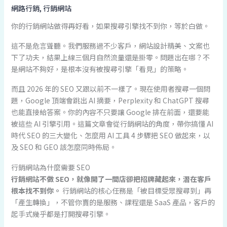
網路行銷
,
行銷網站
你的行銷網站做得再好看，如果搜尋引擎找不到你，等於白做。
這不是危言聳聽。我們服務過不少客戶，網站設計精美、文案也
下了功夫，結果上線三個月自然流量還是掛零。問題出在哪？不
是網站不夠好，是根本沒有被搜尋引擎「看見」的策略。
而且 2026 年的 SEO 又跟以前不一樣了。現在使用者搜尋一個問
題，Google 頂端會跳出 AI 摘要，Perplexity 和 ChatGPT 搜尋
也能直接給答案。你的內容不只要讓 Google 排在前面，還要能
被這些 AI 引擎引用。這篇文章會從行銷網站的角度，帶你搞懂 AI
時代 SEO 的三大變化、怎麼用 AI 工具 4 步驟把 SEO 做起來，以
及 SEO 和 GEO 該怎麼同時佈局。
行銷網站為什麼需要 SEO
行銷網站不做 SEO，就像開了一間店卻把招牌藏起來，潛在客戶
根本找不到你。
行銷網站的核心任務是「被目標受眾搜尋到」再
「產生轉換」，不管你賣的是服務、課程還是 SaaS 產品，客戶的
起手式幾乎都是打開搜尋引擎。