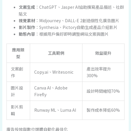
文案生成
：ChatGPT、Jasper AI協助撰寫產品描述、社群
貼文
視覺素材
：Midjourney、DALL-E 2創造個性化廣告圖片
影片製作
：Synthesia、Pictory自動生成產品介紹影片
動態內容
：根據用戶偏好即時調整網站文案與圖片
應用類
工具範例
效益提升
型
文案創
產出效率提升
Copy.ai、Writesonic
作
300%
圖片設
Canva AI、Adobe
設計時間縮短70%
計
Firefly
影片剪
Runway ML、Luma AI
製作成本降低60%
輯
廣告投放與數位媒體自動化最佳化