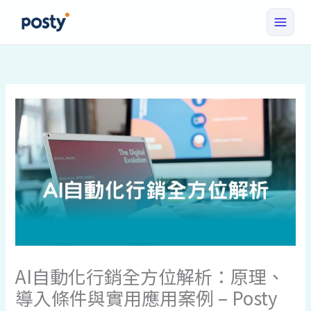
跳
至
主
要
內
容
AI自動化行銷全方位解析：原理、
導入條件與實用應用案例 – Posty