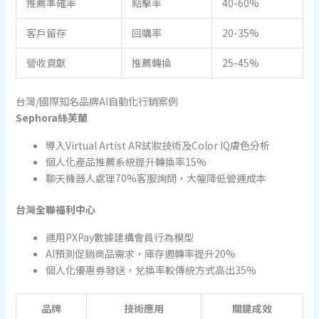
推薦準確率
點擊率
40-60%
客戶留存
回購率
20-35%
營收貢獻
推薦轉換
25-45%
台灣/國際知名品牌AI自動化行銷案例
Sephora絲芙蘭
導入Virtual Artist AR試妝技術及Color IQ膚色分析
個人化產品推薦系統提升轉換率15%
聊天機器人處理70%客服詢問，大幅降低營運成本
台灣全聯福利中心
運用PXPay數據建構會員行為模型
AI預測促銷商品需求，庫存週轉率提升20%
個人化優惠券發送，兌換率較傳統方式高出35%
品牌
技術應用
關鍵成效