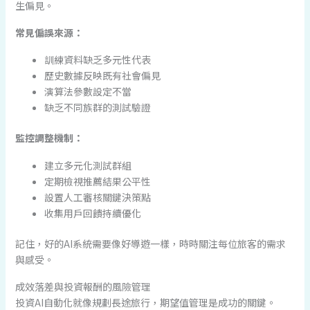
生偏見。
常見偏誤來源：
訓練資料缺乏多元性代表
歷史數據反映既有社會偏見
演算法參數設定不當
缺乏不同族群的測試驗證
監控調整機制：
建立多元化測試群組
定期檢視推薦結果公平性
設置人工審核關鍵決策點
收集用戶回饋持續優化
記住，好的AI系統需要像好導遊一樣，時時關注每位旅客的需求
與感受。
成效落差與投資報酬的風險管理
投資AI自動化就像規劃長途旅行，期望值管理是成功的關鍵。