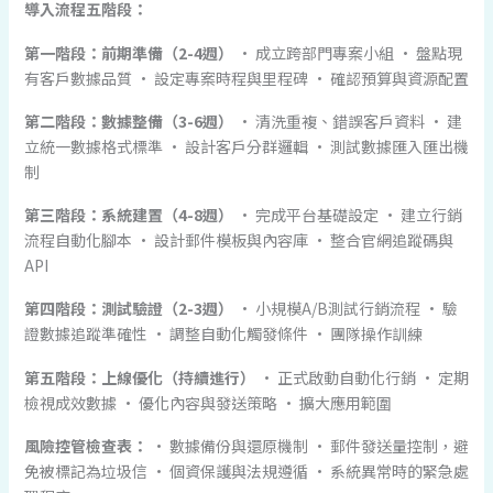
導入流程五階段：
第一階段：前期準備（2-4週）
• 成立跨部門專案小組 • 盤點現
有客戶數據品質 • 設定專案時程與里程碑 • 確認預算與資源配置
第二階段：數據整備（3-6週）
• 清洗重複、錯誤客戶資料 • 建
立統一數據格式標準 • 設計客戶分群邏輯 • 測試數據匯入匯出機
制
第三階段：系統建置（4-8週）
• 完成平台基礎設定 • 建立行銷
流程自動化腳本 • 設計郵件模板與內容庫 • 整合官網追蹤碼與
API
第四階段：測試驗證（2-3週）
• 小規模A/B測試行銷流程 • 驗
證數據追蹤準確性 • 調整自動化觸發條件 • 團隊操作訓練
第五階段：上線優化（持續進行）
• 正式啟動自動化行銷 • 定期
檢視成效數據 • 優化內容與發送策略 • 擴大應用範圍
風險控管檢查表：
• 數據備份與還原機制 • 郵件發送量控制，避
免被標記為垃圾信 • 個資保護與法規遵循 • 系統異常時的緊急處