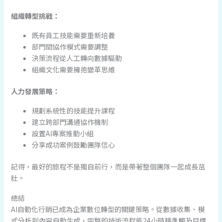
組織轉型挑戰：
既有員工技能需要重新培養
部門間協作模式需要調整
決策流程從人工轉向數據驅動
組織文化需要擁抱變革思維
人力發展策略：
規劃系統性的技能提升課程
建立跨部門溝通協作機制
設置AI專案推動小組
分享成功案例鼓勵團隊信心
記得，最好的旅程不是獨自前行，而是帶著整個團隊一起成長茁
壯。
總結
AI自動化行銷已成為企業數位轉型的關鍵策略。從數據收集、模
式分析到內容自動生成，完整的技術流程能24小時精準觸及目標