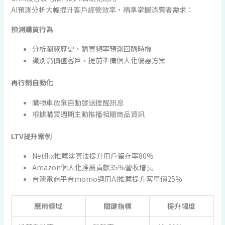
AI預測分析大幅提升客戶經營效率，精準掌握消費者需求：
預測購買行為
分析瀏覽歷史、購買頻率預測回購時機
識別高價值客戶，提前準備個人化優惠方案
再行銷自動化
購物車放棄自動發送提醒訊息
根據購買週期主動推播相關商品資訊
LTV提升案例
Netflix推薦演算法提升用戶留存率80%
Amazon個人化推薦貢獻35%營收增長
台灣電商平台momo運用AI推薦提升客單價25%
應用領域
關鍵指標
提升幅度