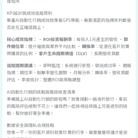
理程序
KPI設計與成效追蹤原則
衡量AI自動化行銷成效就像看GPS導航，需要清楚的指標來判斷是
否走在正確道路上。
核心成效指標：
•
ROI投資報酬率
：每投入1元產生的營收 •
郵
件開信率
：提升幅度與業界平均比較 •
轉換率
：從潛在客戶到實
際購買的比例 •
客戶生命週期價值（CLV）
：長期營收貢獻
追蹤週期建議：
• 即時監控：系統運行狀態、發送成功率 • 週報
指標：開信率、點擊率變化趨勢 • 月報分析：轉換率、營收貢獻
評估 • 季度檢討：整體ROI與策略調整
AI自動化行銷的挑戰與風險檢查清單
準備踏上AI自動化行銷的旅程嗎？就像規劃一趟海外旅行，事前
的風險評估絕對不可少。讓我們一起檢視這條路上可能遇到的挑
戰，幫你做好萬全準備！
數據安全與隱私合規挑戰
想像一下，你的客戶資料就像珍貴的行李，需要層層保護才能安