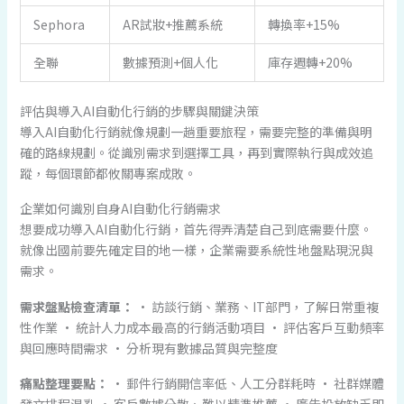
Sephora
AR試妝+推薦系統
轉換率+15%
全聯
數據預測+個人化
庫存週轉+20%
評估與導入AI自動化行銷的步驟與關鍵決策
導入AI自動化行銷就像規劃一趟重要旅程，需要完整的準備與明
確的路線規劃。從識別需求到選擇工具，再到實際執行與成效追
蹤，每個環節都攸關專案成敗。
企業如何識別自身AI自動化行銷需求
想要成功導入AI自動化行銷，首先得弄清楚自己到底需要什麼。
就像出國前要先確定目的地一樣，企業需要系統性地盤點現況與
需求。
需求盤點檢查清單：
• 訪談行銷、業務、IT部門，了解日常重複
性作業 • 統計人力成本最高的行銷活動項目 • 評估客戶互動頻率
與回應時間需求 • 分析現有數據品質與完整度
痛點整理要點：
• 郵件行銷開信率低、人工分群耗時 • 社群媒體
發文排程混亂 • 客戶數據分散、難以精準推薦 • 廣告投放缺乏即