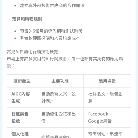
建立與外部技術供應商的合作關係
•
預算和時程規劃
預留3-6個月的導入期和測試階段
準備軟硬體採購和人員培訓成本
常見AI自動化行銷技術概覽
市場上有許多實用的AI行銷技術，每一種都有其獨特的應用場
景：
技術類型
主要功能
應用場景
AIGC內容
自動撰寫文案、設
社群貼文、廣告創
生成
計圖片
意
智慧廣告
自動優化受眾和出
Facebook、
投放
價
Google廣告
個人化推
電商網站、串流平
推薦商品或內容