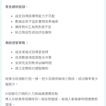
常見績效瓶頸：
設定目標與實際能力不匹配
數據品質不佳影響預測準確度
團隊對AI工具熟悉度不足
缺乏階段性成效評估機制
風險控管策略：
設定漸進式目標里程碑
投資數據清理與整合作業
安排充足的教育訓練時間
建立定期檢討調整機制
就像分段規劃行程一樣，把大目標拆解成小階段，成功機率會大
幅提升。
AI自動化行銷的人力與組織適應挑戰
導入AI就像帶領團隊到一個全新國度，每個人都需要時間適應新
環境。