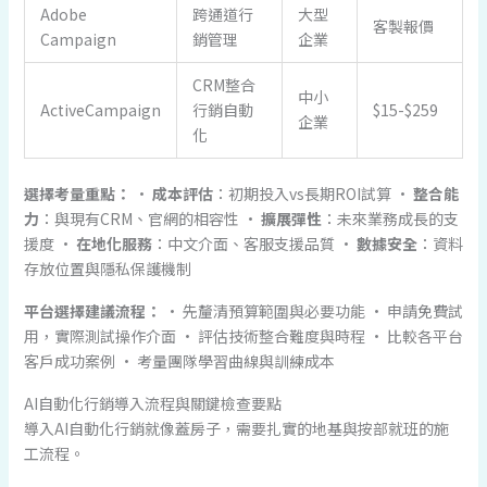
Adobe
跨通道行
大型
客製報價
Campaign
銷管理
企業
CRM整合
中小
ActiveCampaign
行銷自動
$15-$259
企業
化
選擇考量重點：
•
成本評估
：初期投入vs長期ROI試算 •
整合能
力
：與現有CRM、官網的相容性 •
擴展彈性
：未來業務成長的支
援度 •
在地化服務
：中文介面、客服支援品質 •
數據安全
：資料
存放位置與隱私保護機制
平台選擇建議流程：
• 先釐清預算範圍與必要功能 • 申請免費試
用，實際測試操作介面 • 評估技術整合難度與時程 • 比較各平台
客戶成功案例 • 考量團隊學習曲線與訓練成本
AI自動化行銷導入流程與關鍵檢查要點
導入AI自動化行銷就像蓋房子，需要扎實的地基與按部就班的施
工流程。