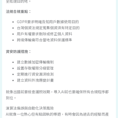
全抵達目的地。
法規合規重點：
GDPR要求明確告知用戶數據使用目的
台灣個資法規定蒐集個資須有特定目的
用戶有權要求刪除或修正個人資料
跨境傳輸需符合當地資料保護標準
資安防護措施：
建立數據加密傳輸機制
設置存取權限分級管理
定期進行資安漏洞檢測
建立資料外洩應變計畫
就像出國前要檢查護照效期，導入AI前也要確保所有合規程序都
到位。
演算法偏誤與自動化決策風險
AI就像一位熱心但有點固執的導遊，有時會因為過去的經驗而產