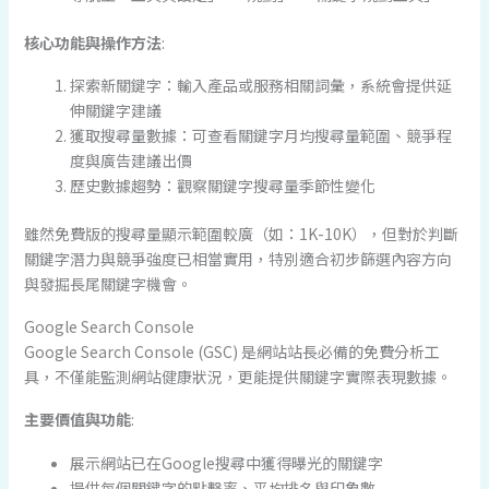
核心功能與操作方法
:
探索新關鍵字：輸入產品或服務相關詞彙，系統會提供延
伸關鍵字建議
獲取搜尋量數據：可查看關鍵字月均搜尋量範圍、競爭程
度與廣告建議出價
歷史數據趨勢：觀察關鍵字搜尋量季節性變化
雖然免費版的搜尋量顯示範圍較廣（如：1K-10K），但對於判斷
關鍵字潛力與競爭強度已相當實用，特別適合初步篩選內容方向
與發掘長尾關鍵字機會。
Google Search Console
Google Search Console (GSC) 是網站站長必備的免費分析工
具，不僅能監測網站健康狀況，更能提供關鍵字實際表現數據。
主要價值與功能
:
展示網站已在Google搜尋中獲得曝光的關鍵字
提供每個關鍵字的點擊率、平均排名與印象數