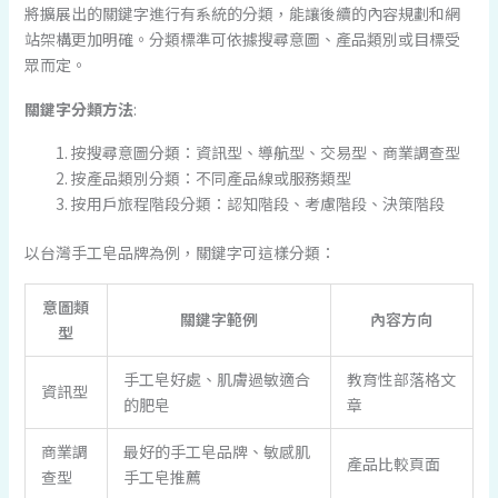
將擴展出的關鍵字進行有系統的分類，能讓後續的內容規劃和網
站架構更加明確。分類標準可依據搜尋意圖、產品類別或目標受
眾而定。
關鍵字分類方法
:
按搜尋意圖分類：資訊型、導航型、交易型、商業調查型
按產品類別分類：不同產品線或服務類型
按用戶旅程階段分類：認知階段、考慮階段、決策階段
以台灣手工皂品牌為例，關鍵字可這樣分類：
意圖類
關鍵字範例
內容方向
型
手工皂好處、肌膚過敏適合
教育性部落格文
資訊型
的肥皂
章
商業調
最好的手工皂品牌、敏感肌
產品比較頁面
查型
手工皂推薦