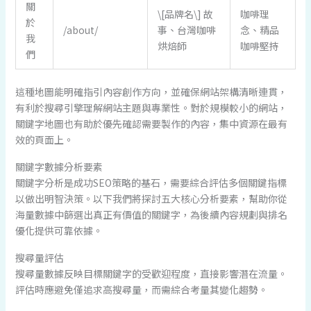
關
\[品牌名\] 故
咖啡理
於
/about/
事、台灣咖啡
念、精品
我
烘焙師
咖啡堅持
們
這種地圖能明確指引內容創作方向，並確保網站架構清晰連貫，
有利於搜尋引擎理解網站主題與專業性。對於規模較小的網站，
關鍵字地圖也有助於優先確認需要製作的內容，集中資源在最有
效的頁面上。
關鍵字數據分析要素
關鍵字分析是成功SEO策略的基石，需要綜合評估多個關鍵指標
以做出明智決策。以下我們將探討五大核心分析要素，幫助你從
海量數據中篩選出真正有價值的關鍵字，為後續內容規劃與排名
優化提供可靠依據。
搜尋量評估
搜尋量數據反映目標關鍵字的受歡迎程度，直接影響潛在流量。
評估時應避免僅追求高搜尋量，而需綜合考量其變化趨勢。