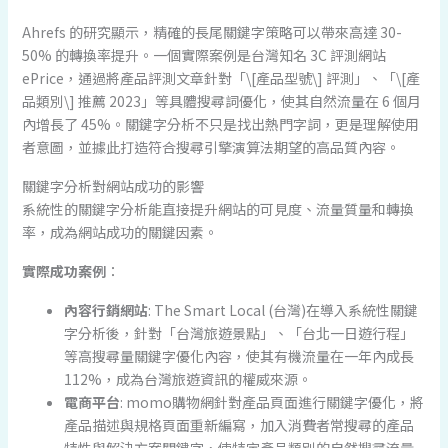
Ahrefs 的研究顯示，精確的長尾關鍵字策略可以帶來高達 30-
50% 的轉換率提升。一個實際案例是台灣知名 3C 評測網站
ePrice，通過將產品評測文章針對「\[產品型號\] 評測」、「\[產
品類別\] 推薦 2023」等具體搜尋詞優化，使其自然流量在 6 個月
內增長了 45%。關鍵字分析不只是找出熱門字詞，更是理解使用
者意圖，並據此打造符合搜尋引擎演算法期望的高品質內容。
關鍵字分析對網站成功的影響
系統性的關鍵字分析能直接提升網站的可見度、流量質量和轉換
率，成為網站成功的關鍵因素。
實際成功案例
：
內容行銷網站
: The Smart Local (台灣)在導入系統性關鍵
字分析後，針對「台灣旅遊景點」、「台北一日遊行程」
等高搜尋量關鍵字優化內容，使其有機流量在一年內成長
112%，成為台灣旅遊資訊的權威來源。
電商平台
: momo購物網針對產品頁面進行關鍵字優化，將
產品描述與規格頁面重新編寫，加入消費者常搜尋的產品