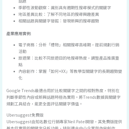
話題
季節性波動觀察：識別具有週期性搜尋模式的關鍵字
地區差異比較：了解不同地區的搜尋興趣差異
相關話題與關鍵字發掘：發現新興的搜尋趨勢
產業應用實例
:
電子商務：分析「禮物」相關搜尋高峰期，提前規劃行銷
活動
旅遊業：比較不同旅遊目的地搜尋熱度，調整產品推廣重
點
內容創作：掌握「如何+XX」等教學型關鍵字的長期趨勢變
化
Google Trends最適合用於比較關鍵字之間的相對熱度，特別在
判斷季節性內容或新興話題時極為實用。將Trends數據與關鍵字
規劃工具結合，能更全面評估關鍵字價值。
Ubersuggest免費版
Ubersuggest由知名數位行銷專家Neil Patel開發，其免費版提供
基本但實用的關鍵字分析功能，特別適合中小企業與內容創作