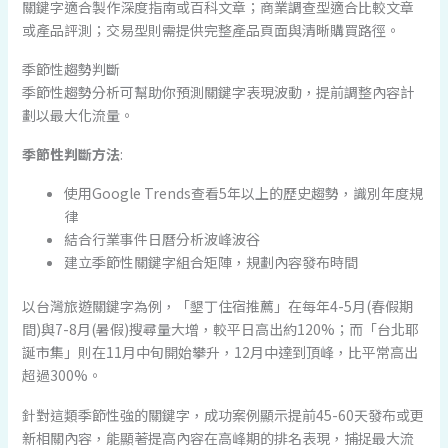
關鍵字適合製作深度指南或百科文章；商業調查型適合比較文章
或產品評測；交易型則需提供完整產品頁面與清晰購買路徑。
季節性趨勢判斷
季節性趨勢分析可幫助你預測關鍵字表現波動，提前調整內容計
劃以最大化流量。
季節性判斷方法
:
使用Google Trends查看5年以上的歷史趨勢，識別年度規
律
結合行業事件日曆分析波峰波谷
建立季節性關鍵字組合矩陣，規劃內容發布時間
以台灣旅遊關鍵字為例，「墾丁住宿推薦」在每年4-5月(春假期
間)與7-8月(暑假)搜尋量大增，較平日高出約120%；而「台北耶
誕市集」則在11月中旬開始攀升，12月中達到頂峰，比平常高出
超過300%。
針對這類季節性強的關鍵字，成功案例顯示提前45-60天發布或更
新相關內容，能顯著提高內容在高峰期的排名表現，捕捉最大流