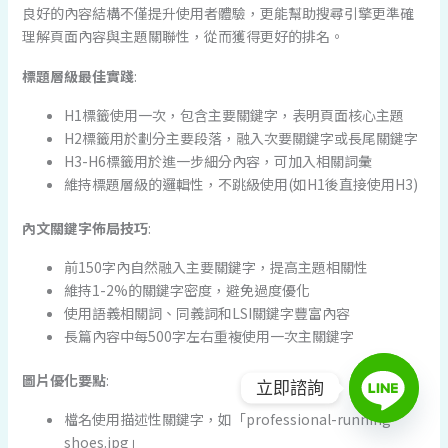
良好的內容結構不僅提升使用者體驗，更能幫助搜尋引擎更準確
理解頁面內容與主題關聯性，從而獲得更好的排名。
標題層級最佳實踐
:
H1標籤使用一次，包含主要關鍵字，表明頁面核心主題
H2標籤用於劃分主要段落，融入次要關鍵字或長尾關鍵字
H3-H6標籤用於進一步細分內容，可加入相關詞彙
維持標題層級的邏輯性，不跳級使用(如H1後直接使用H3)
內文關鍵字佈局技巧
:
前150字內自然融入主要關鍵字，提高主題相關性
維持1-2%的關鍵字密度，避免過度優化
使用語義相關詞、同義詞和LSI關鍵字豐富內容
長篇內容中每500字左右重複使用一次主關鍵字
圖片優化要點
:
立即諮詢
檔名使用描述性關鍵字，如「professional-running-
shoes.jpg」