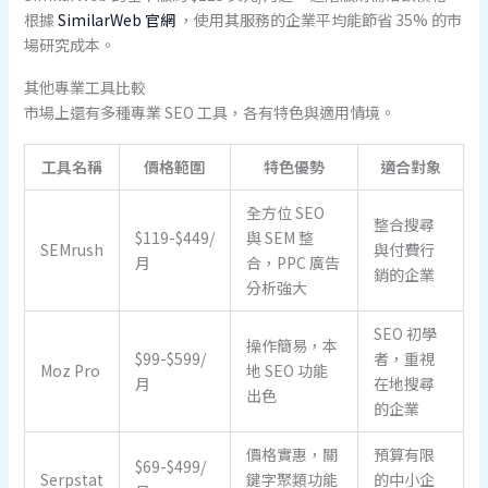
根據
SimilarWeb 官網
，使用其服務的企業平均能節省 35% 的市
場研究成本。
其他專業工具比較
市場上還有多種專業 SEO 工具，各有特色與適用情境。
工具名稱
價格範圍
特色優勢
適合對象
全方位 SEO
整合搜尋
$119-$449/
與 SEM 整
SEMrush
與付費行
月
合，PPC 廣告
銷的企業
分析強大
SEO 初學
操作簡易，本
$99-$599/
者，重視
Moz Pro
地 SEO 功能
月
在地搜尋
出色
的企業
價格實惠，關
預算有限
$69-$499/
Serpstat
鍵字聚類功能
的中小企