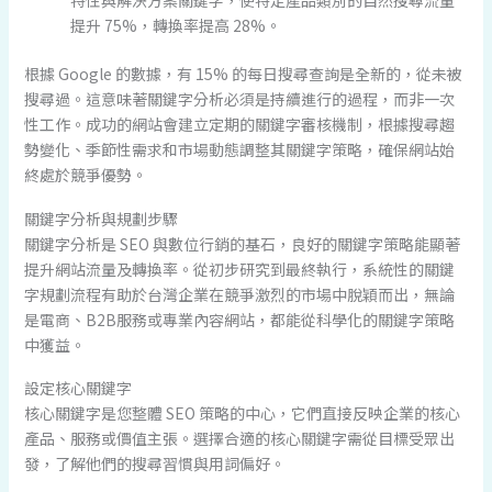
特性與解決方案關鍵字，使特定產品類別的自然搜尋流量
提升 75%，轉換率提高 28%。
根據 Google 的數據，有 15% 的每日搜尋查詢是全新的，從未被
搜尋過。這意味著關鍵字分析必須是持續進行的過程，而非一次
性工作。成功的網站會建立定期的關鍵字審核機制，根據搜尋趨
勢變化、季節性需求和市場動態調整其關鍵字策略，確保網站始
終處於競爭優勢。
關鍵字分析與規劃步驟
關鍵字分析是 SEO 與數位行銷的基石，良好的關鍵字策略能顯著
提升網站流量及轉換率。從初步研究到最終執行，系統性的關鍵
字規劃流程有助於台灣企業在競爭激烈的市場中脫穎而出，無論
是電商、B2B服務或專業內容網站，都能從科學化的關鍵字策略
中獲益。
設定核心關鍵字
核心關鍵字是您整體 SEO 策略的中心，它們直接反映企業的核心
產品、服務或價值主張。選擇合適的核心關鍵字需從目標受眾出
發，了解他們的搜尋習慣與用詞偏好。