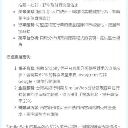
推薦、社群、郵件及付費流量佔比
受眾洞察
: 提供用戶人口統計、興趣和其他瀏覽行為，幫助
精準定位目標族群
行業趨勢
: 可監控特定行業的流量趨勢和市場變化，把握市
場脈動
跨平台分析
: 同時分析網頁與應用程式的表現，提供整合視
角
行業應用案例
:
電子商務
: 幫助 Shopify 等平台商家分析競爭對手的流量來
源，發現其 62% 的轉換流量來自 Instagram 而非
Google，調整行銷策略
金融服務
: 台灣某銀行利用 SimilarWeb 分析發現客戶在行
動裝置的停留時間較短，進而優化手機版網站，提升轉換
率 23%
媒體與內容
: 內容創作者可分析熱門內容網站的受眾重疊
度，精準調整內容策略
SimilarWeb 的基本版約 $125 美元/月起，進階版則需洽談價格。