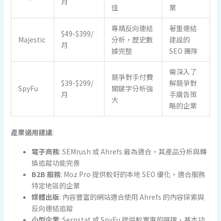
月
佳
業
專精反向連結
著重連結
$49-$399/
Majestic
分析，歷史數
建設的
月
據完整
SEO 團隊
需深入了
競爭對手付費
$39-$299/
解競爭對
SpyFu
關鍵字分析強
月
手廣告策
大
略的企業
產業適用建議
:
電子商務
: SEMrush 或 Ahrefs 最為適合，其產品分析與轉
換追蹤功能完善
B2B 服務
: Moz Pro 提供較好的本地 SEO 優化，適合服務
特定地區的企業
媒體出版
: 內容豐富的網站適合使用 Ahrefs 的內容探索與
反向連結追蹤
小型企業
: Serpstat 或 SpyFu 提供較實惠的選擇，基本功