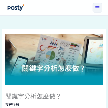
跳
至
主
要
內
容
關鍵字分析怎麼做？
搜尋行銷