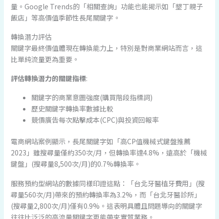
量。Google Trends的「相關查詢」功能也能揭示如「墾丁親子
飯店」等高價值季節性長尾關鍵字。
轉換潛力評估
關鍵字最終價值體現在轉換能力上，特別是對商業網站而言，這
比單純流量更為重要。
評估轉換潛力的關鍵指標
:
關鍵字的商業意圖強度(購買階段指標詞)
歷史關鍵字轉換率數據比較
競價廣告每次點擊成本(CPC)與投資回報率
電商網站案例顯示，長尾關鍵字如「高CP值機械式鍵盤推薦
2023」雖搜尋量僅約350次/月，但轉換率達4.8%，遠高於「機械
鍵盤」(搜尋量8,500次/月)的0.7%轉換率。
服務預約型網站的數據同樣印證這點：「台北牙醫植牙費用」(搜
尋量560次/月)帶來的預約轉換率為3.2%，而「台北牙醫診所」
(搜尋量2,800次/月)僅有0.9%。這表明具體且問題導向的關鍵字
往往比泛泛的高流量關鍵字更能帶來實質業務。