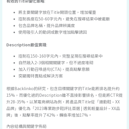
有效的Title優化策略
:
將主要關鍵字放在Title開頭位置，增加權重
控制長度在50-60字元內，避免在搜尋結果中被截斷
包含品牌名稱，提升品牌辨識度
使用吸引人的動詞或數字增加點擊誘因
Description最佳實踐
:
控制在150-160字元內，完整呈現在搜尋結果中
自然融入2-3個相關關鍵字，但不過度堆砌
加入行動召喚語句(CTA)，提高點擊意願
突顯獨特賣點或解決方案
根據Backlinko的研究，包含目標關鍵字的Title能將排名提升約
15%，而優化過的Description雖不直接影響排名，但能將CTR提
升28-35%。以某電商網站為例，將產品頁Title從「運動鞋 – XX
品牌」優化為「2023專業跑步鞋評比首選 | 透氣輕量設計 – XX品
牌」後，點擊率提升了42%，轉換率增加17%。
內容結構與關鍵字佈局