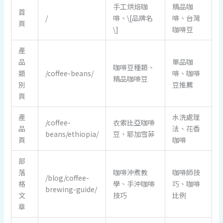
手工烘焙咖
精品咖
首
/
啡、\[品牌名
啡、台灣
頁
\]
咖啡豆
產
品
單品咖
咖啡豆種類、
類
/coffee-beans/
啡、咖啡
精品咖啡豆
別
豆推薦
頁
產
水洗處理
/coffee-
衣索比亞咖啡
品
法、花香
beans/ethiopia/
豆、耶加雪菲
頁
咖啡
部
落
咖啡沖煮教
咖啡師技
/blog/coffee-
格
學、手沖咖啡
巧、咖啡
brewing-guide/
文
技巧
比例
章