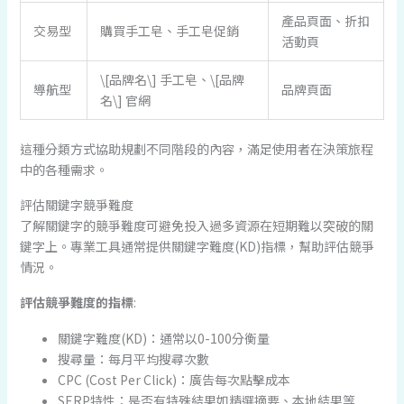
產品頁面、折扣
交易型
購買手工皂、手工皂促銷
活動頁
\[品牌名\] 手工皂、\[品牌
導航型
品牌頁面
名\] 官網
這種分類方式協助規劃不同階段的內容，滿足使用者在決策旅程
中的各種需求。
評估關鍵字競爭難度
了解關鍵字的競爭難度可避免投入過多資源在短期難以突破的關
鍵字上。專業工具通常提供關鍵字難度(KD)指標，幫助評估競爭
情況。
評估競爭難度的指標
:
關鍵字難度(KD)：通常以0-100分衡量
搜尋量：每月平均搜尋次數
CPC (Cost Per Click)：廣告每次點擊成本
SERP特性：是否有特殊結果如精選摘要、本地結果等