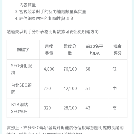
內容質量
審視競爭對手的反向連結數量與質量
評估網頁內容的相關性與深度
透過競爭對手分析表格比對數據可得出更明確方向:
月搜
難度分
前10名平
機會
關鍵字
尋量
數
均DA
評分
SEO優化服
4,800
76/100
68
低
務
台北SEO顧
720
42/100
51
中
問
B2B網站
320
28/100
43
高
SEO技巧
實務上，許多SEO專家發現針對難度低但搜尋意圖明確的長尾關