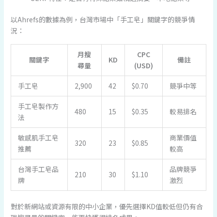
以Ahrefs的數據為例，台灣市場中「手工皂」關鍵字的競爭情
況：
月搜
CPC
關鍵字
KD
備註
尋量
(USD)
手工皂
2,900
42
$0.70
競爭中等
手工皂製作方
480
15
$0.35
較易排名
法
敏感肌手工皂
商業價值
320
23
$0.85
推薦
較高
台灣手工皂品
品牌競爭
210
30
$1.10
牌
激烈
對於新網站或資源有限的中小企業，優先選擇KD值較低但仍有合