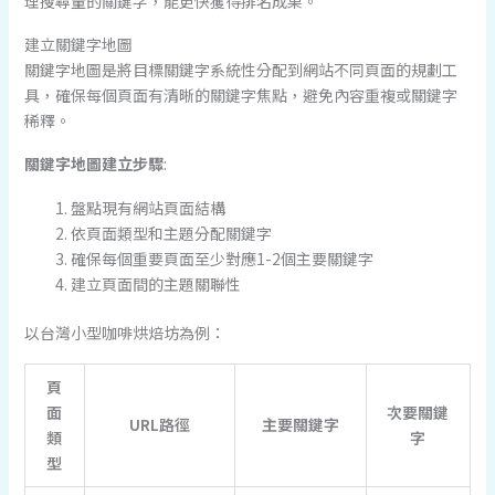
理搜尋量的關鍵字，能更快獲得排名成果。
建立關鍵字地圖
關鍵字地圖是將目標關鍵字系統性分配到網站不同頁面的規劃工
具，確保每個頁面有清晰的關鍵字焦點，避免內容重複或關鍵字
稀釋。
關鍵字地圖建立步驟
:
盤點現有網站頁面結構
依頁面類型和主題分配關鍵字
確保每個重要頁面至少對應1-2個主要關鍵字
建立頁面間的主題關聯性
以台灣小型咖啡烘焙坊為例：
頁
面
次要關鍵
URL路徑
主要關鍵字
類
字
型