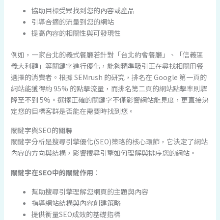
協助目標受眾找到您的內容或產品
引導合適的流量到您的網站
提高內容的相關性與可發現性
例如，一家台北的義式餐廳若針對「台北約會餐廳」、「信義區
義大利麵」等關鍵字進行優化，能夠精準吸引正在尋找相關用餐
選擇的消費者。根據 SEMrush 的研究，排名在 Google 第一頁的
網站能獲得約 95% 的點擊流量，而排名第二頁的網站點擊率則驟
降至不到 5%。選擇正確的關鍵字不僅影響網站能見度，更直接決
定您的目標客群是否能在需要時找到您。
關鍵字與SEO的關聯
關鍵字分析是搜尋引擎優化(SEO)策略的核心環節，它決定了網站
內容的方向與結構，影響搜尋引擎如何理解與排序您的網站。
關鍵字在SEO中的關鍵作用
：
幫助搜尋引擎理解您網頁的主題與內容
指導網站結構與內容創建策略
提供衡量SEO成效的基礎指標