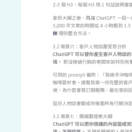
2-3 個 H3，每個 H3 用 1 句話說明
拿到大綱之後，再讓 ChatGPT 
3,000 字文章的時間從 4 小時壓到 
做
裡的整合方法。
3.2 場景六：客戶人物誌跟受眾分析
ChatGPT 可以替你產生客戶人物
境。
對沒做過行銷的老闆來說特別有
可用的 prompt 範例：「我做手沖咖
咖啡愛好者。請幫我寫一份完整的客
境、為什麼會買訂閱服務、最在意的
這份人物誌會變成你後面所有行銷決
3.3 場景七：簡報跟提案大綱
ChatGPT 可以把你想講的內容變
序、怎麼結尾。
不擅長簡報的人最該