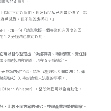
闆來說特別有用。
LINE 上問可不可以折扣，但這個品項已經是底價了。請
及客戶感受，但不能答應折扣。」
tGPT，加一句「請幫我擬一個專業但有溫度的回
 1-2 分鐘潤色就可以用。
T，它可以替你整理出「決議事項、待辦清單、責任歸
30 分鐘整理的會議，現在 5 分鐘搞定。
今天會議的逐字稿，請幫我整理出 3 個區塊：1. 達
時候完成）3. 待討論但未決定的事項。」
tter、Whisper），整段流程可以全自動化。
的資訊、比較不同方案的優劣、整理產業趨勢的觀察。