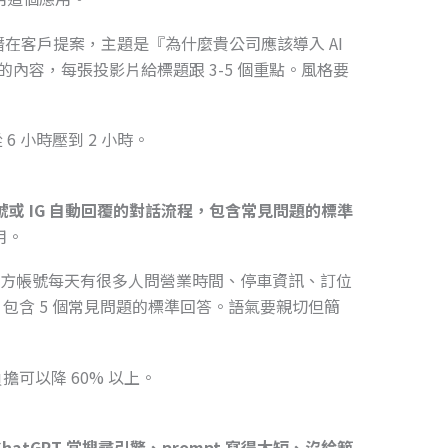
對潛在客戶提案，主題是『為什麼貴公司應該導入 AI
的內容，每張投影片給標題跟 3-5 個重點。風格要
 小時壓到 2 小時。
官方帳號或 IG 自動回覆的對話流程，包含常見問題的標準
用。
INE 官方帳號每天有很多人問營業時間、停車資訊、訂位
包含 5 個常見問題的標準回答。語氣要親切但簡
可以降 60% 以上。
 ChatGPT 當搜尋引擎、prompt 寫得太短、沒給範