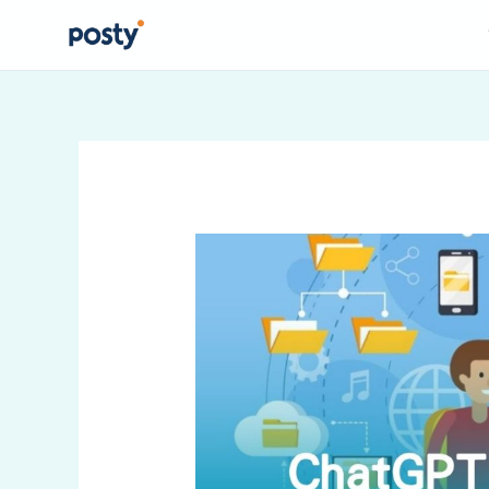
跳
至
主
要
內
容