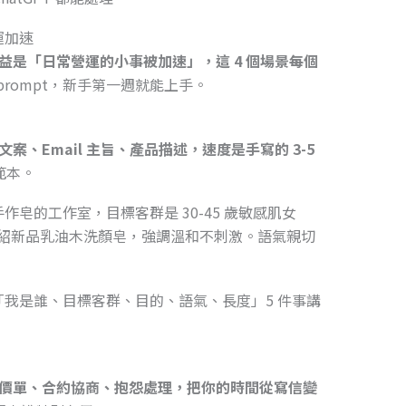
運加速
效益是「日常營運的小事被加速」，這 4 個場景每個
prompt，新手第一週就能上手。
文案、Email 主旨、產品描述，速度是手寫的 3-5
範本。
手作皂的工作室，目標客群是 30-45 歲敏感肌女
，要介紹新品乳油木洗顏皂，強調溫和不刺激。語氣親切
把「我是誰、目標客群、目的、語氣、長度」5 件事講
、報價單、合約協商、抱怨處理，把你的時間從寫信變