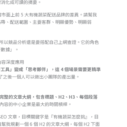
材消化成可讀的摘要。
台灣市面上前 5 大有機蔬菜配送品牌的差異。請幫我
格帶、配送範圍、主要客群、明顯優勢、明顯弱
最新，所以競品分析還是要搭配自己上網查證。它的角色
新數據」。
跟內容深度應用
執行工具」變成「思考夥伴」，這 4 個場景需要更精準
了之後一個人可以做出小團隊的產出量。
拆成完整的文章大綱，包含標題、H2、H3、每個段落
O 內容的中小企業是最大的時間槓桿。
篇 SEO 文章，目標關鍵字是『有機蔬菜怎麼挑』，目
幫我規劃一個 6 個 H2 的文章大綱，每個 H2 下面