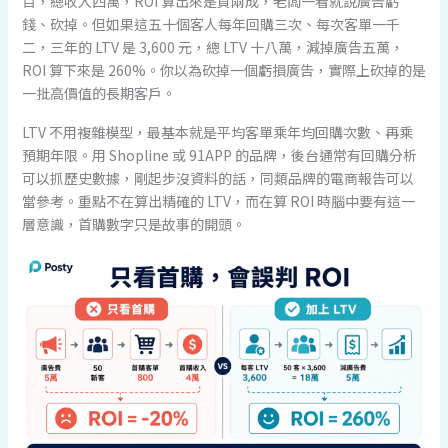
百，總收入四萬，ROI 算出來是負兩成，老闆一看就說廣告虧
錢、砍掉。但如果這五十個客人每年回購三次、每次客單一千
二，三年的 LTV 是 3,600 元，總 LTV 十八萬，減掉廣告五萬，
ROI 算下來是 260%。你以為砍掉一個虧損廣告，實際上砍掉的是
一批高價值的長期客戶。
LTV 不用複雜模型，最基本就是平均客單乘年均回購次數、再乘
預期年限。用 Shopline 或 91APP 的品牌，後台通常有回購分析
可以抓歷史數據，剛起步沒資料的話，同類品牌的電商報告可以
當參考。重點不在算出精確的 LTV，而在算 ROI 時腦中要有這一
層意識，首購數字只是故事的開頭。