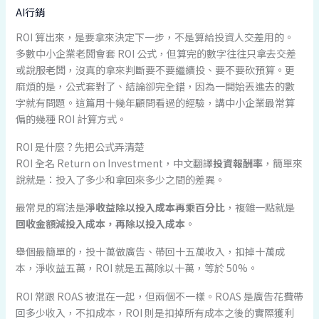
AI行銷
ROI 算出來，是要拿來決定下一步，不是算給投資人交差用的。
多數中小企業老闆會套 ROI 公式，但算完的數字往往只拿去交差
或說服老闆，沒真的拿來判斷要不要繼續投、要不要砍預算。更
麻煩的是，公式套對了、結論卻完全錯，因為一開始丟進去的數
字就有問題。這篇用十幾年顧問看過的經驗，講中小企業最常算
偏的幾種 ROI 計算方式。
ROI 是什麼？先把公式弄清楚
ROI 全名 Return on Investment，中文翻譯
投資報酬率
，簡單來
說就是：投入了多少和拿回來多少之間的差異。
最常見的寫法是
淨收益除以投入成本再乘百分比
，複雜一點就是
回收金額減投入成本，再除以投入成本
。
舉個最簡單的，投十萬做廣告、帶回十五萬收入，扣掉十萬成
本，淨收益五萬，ROI 就是五萬除以十萬，等於 50%。
ROI 常跟 ROAS 被混在一起，但兩個不一樣。ROAS 是廣告花費帶
回多少收入，不扣成本，ROI 則是扣掉所有成本之後的實際獲利