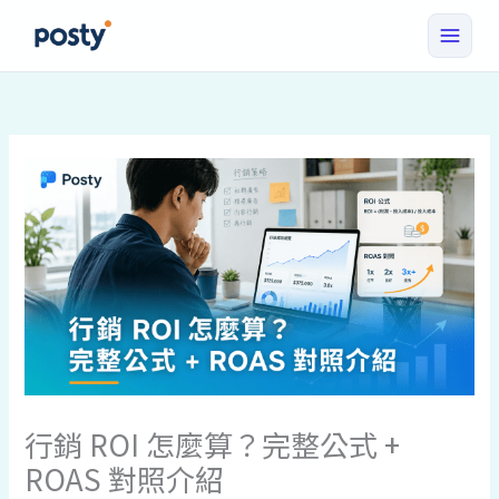
跳
至
主
要
內
容
行銷 ROI 怎麼算？完整公式 +
ROAS 對照介紹