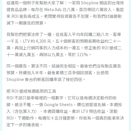
這邊用一個例子來幫助大家了解：一家用 Shopline 開店的台灣保
健食品品牌，每月在 Meta Ads 花八萬，首月帶回六萬收入，看起
來 ROI 是負兩成五，老闆覺得投資廣告不划算，和我們討論要刪
減下一期廣告的預算。
我幫他們把算法修了一遍，這批客人平均年回購二點八次、客單
一千五，LTV 約 4,200 元，五十個新客的預期長期收益約二十一
萬，再加上行銷同事的人力成本約一萬五。修正後的 ROI 變成二
十一萬減九萬五、再除以九萬五，等於 121%。
同一個廣告，算法不同，結論完全相反。最後他們沒有刪去廣告
預算，持續投入半年，最後累積三百多個回頭客，比使用
Shopline 後台的新客回購率高了接近四倍。
把 ROI 變成每週能用的工具
ROI 不該只是季報裡的一格數字，它可以是每週決定動作的依
據。做法不難，一張 Google Sheets，欄位放管道名稱、本週投
入（含估算人力）、本週首購收益、累計 LTV 預估收益、滾動
ROI、下週動作，每週花十五分鐘更新，你就有一個真的能拿來決
定下一步的儀表板。