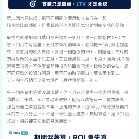
第二個常見錯誤：把不同期間的費用和收益混在一起
這個坑比較隱形，但我看過不少老闆因為它得到完全錯的結論。
最常見的是把跨月費用全丟進同一個月。你三月開始做 SEO 內
容，四月才有流量，五月才有明顯轉換，老闆把三個月費用加起
來、拿五月的收入去除，算出一個超低的 ROI。問題是，三月的
費用對應的收益不只五月，它會延續到六月、七月，因為 SEO 是
累積型投資，不像廣告那種投入和回收同步。比較對的做法，是
不同類型的投資分開算、用不同的時間窗口，廣告用七到三十
天，內容行銷至少看六個月，品牌活動看一年。
另一個是費用分攤沒算清楚。你三月花八萬辦一場大型直播，帶
貨收入二十萬，ROI 看起來很好，但這八萬裡有一半是買設備，
那台設備之後還會用三年。正確的算法，這個月只該分攤設備成
本的三十六分之一，不是一次性全丟進去。費用算亂，是 ROI 公
式對、結論卻差很遠的常見原因。