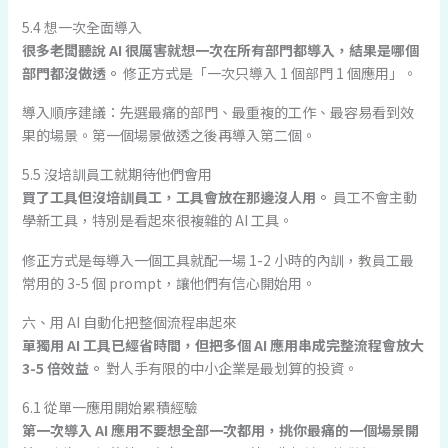
5.4 想一次全面導入
很多老闆聽說 AI 很厲害就想一次在所有部門都導入，結果是哪個
部門都沒做透。
修正方式是「一次只導入 1 個部門 1 個應用」。
導入順序建議：先選最痛的部門、最重複的工作、最容易看到效
果的場景。第一個場景做透之後再導入第二個。
5.5 沒培訓員工就期待他們會用
買了工具但沒培訓員工，工具會放在那邊沒人用。
員工不會主動
學新工具，特別是看起來很複雜的 AI 工具。
修正方式是每導入一個工具就配一場 1-2 小時的內訓，教員工最
常用的 3-5 個 prompt，讓他們有信心開始用。
六、用 AI 自動化把整個流程串起來
單獨用 AI 工具已經省時間，但把多個 AI 應用串成完整流程會放大
3-5 倍效益。
對人手有限的中小企業是最划算的投資。
6.1 從單一應用開始累積經驗
第一次導入 AI 應用不要想全部一次都用，挑你最痛的一個場景開