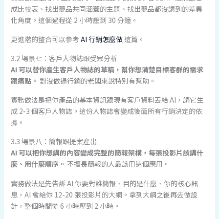
成比較表、找出競品共同涵蓋的主題、找出競品都沒講到的差異
化角度。這個過程從 2 小時壓到 30 分鐘。
更進階的整合可以參考
AI 行銷怎麼做
這篇。
3.2 場景七：客戶人物誌跟受眾分析
AI 可以替你產生客戶人物誌的草稿，幫你想清楚目標客群的需求
跟痛點。
對沒做過行銷的老闆來說特別有幫助。
實務做法是把你產品的基本資訊跟現有客戶資料丟給 AI，請它生
成 2-3 個客戶人物誌。這份人物誌會變成後面所有行銷決定的依
據。
3.3 場景八：簡報跟提案產出
AI 可以把你想講的內容變成完整的簡報架構，每張投影片該講什
麼、用什麼順序。
不擅長簡報的人最該用這個應用。
實務做法是先告訴 AI 你要對誰簡報、目的是什麼、你的核心訊
息，AI 會給你 12-20 張投影片的大綱。拿到大綱之後再去做設
計，整個時間從 6 小時壓到 2 小時。