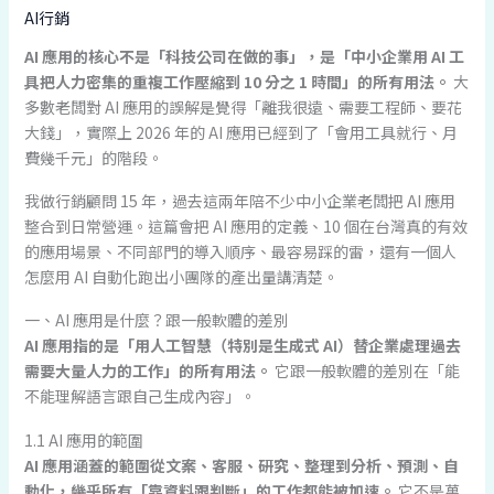
AI行銷
AI 應用的核心不是「科技公司在做的事」，是「中小企業用 AI 工
具把人力密集的重複工作壓縮到 10 分之 1 時間」的所有用法。
大
多數老闆對 AI 應用的誤解是覺得「離我很遠、需要工程師、要花
大錢」，實際上 2026 年的 AI 應用已經到了「會用工具就行、月
費幾千元」的階段。
我做行銷顧問 15 年，過去這兩年陪不少中小企業老闆把 AI 應用
整合到日常營運。這篇會把 AI 應用的定義、10 個在台灣真的有效
的應用場景、不同部門的導入順序、最容易踩的雷，還有一個人
怎麼用 AI 自動化跑出小團隊的產出量講清楚。
一、AI 應用是什麼？跟一般軟體的差別
AI 應用指的是「用人工智慧（特別是生成式 AI）替企業處理過去
需要大量人力的工作」的所有用法。
它跟一般軟體的差別在「能
不能理解語言跟自己生成內容」。
1.1 AI 應用的範圍
AI 應用涵蓋的範圍從文案、客服、研究、整理到分析、預測、自
動化，幾乎所有「靠資料跟判斷」的工作都能被加速。
它不是萬