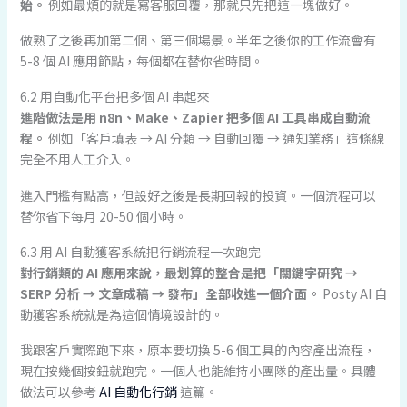
始。
例如最煩的就是寫客服回覆，那就只先把這一塊做好。
做熟了之後再加第二個、第三個場景。半年之後你的工作流會有
5-8 個 AI 應用節點，每個都在替你省時間。
6.2 用自動化平台把多個 AI 串起來
進階做法是用 n8n、Make、Zapier 把多個 AI 工具串成自動流
程。
例如「客戶填表 → AI 分類 → 自動回覆 → 通知業務」這條線
完全不用人工介入。
進入門檻有點高，但設好之後是長期回報的投資。一個流程可以
替你省下每月 20-50 個小時。
6.3 用 AI 自動獲客系統把行銷流程一次跑完
對行銷類的 AI 應用來說，最划算的整合是把「關鍵字研究 →
SERP 分析 → 文章成稿 → 發布」全部收進一個介面。
Posty AI 自
動獲客系統就是為這個情境設計的。
我跟客戶實際跑下來，原本要切換 5-6 個工具的內容產出流程，
現在按幾個按鈕就跑完。一個人也能維持小團隊的產出量。具體
做法可以參考
AI 自動化行銷
這篇。