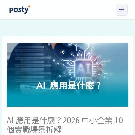
跳
至
主
要
內
容
AI 應用是什麼？2026 中小企業 10
個實戰場景拆解