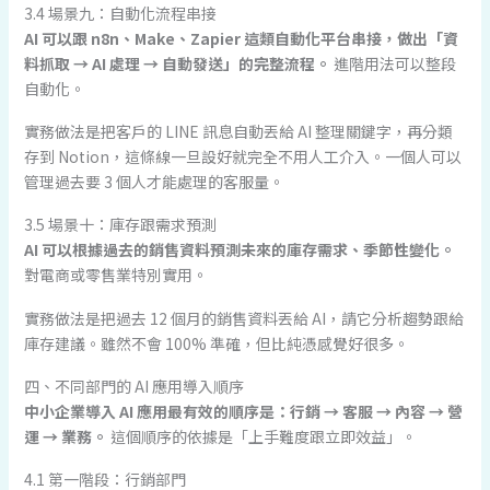
3.4 場景九：自動化流程串接
AI 可以跟 n8n、Make、Zapier 這類自動化平台串接，做出「資
料抓取 → AI 處理 → 自動發送」的完整流程。
進階用法可以整段
自動化。
實務做法是把客戶的 LINE 訊息自動丟給 AI 整理關鍵字，再分類
存到 Notion，這條線一旦設好就完全不用人工介入。一個人可以
管理過去要 3 個人才能處理的客服量。
3.5 場景十：庫存跟需求預測
AI 可以根據過去的銷售資料預測未來的庫存需求、季節性變化。
對電商或零售業特別實用。
實務做法是把過去 12 個月的銷售資料丟給 AI，請它分析趨勢跟給
庫存建議。雖然不會 100% 準確，但比純憑感覺好很多。
四、不同部門的 AI 應用導入順序
中小企業導入 AI 應用最有效的順序是：行銷 → 客服 → 內容 → 營
運 → 業務。
這個順序的依據是「上手難度跟立即效益」。
4.1 第一階段：行銷部門