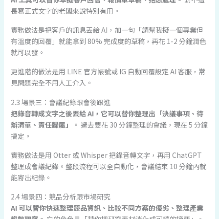
長寫正式文字的老闆來說特別有用。
實務做法是把客戶的訊息丟給 AI，加一句「請幫我擬一個專業但
有溫度的回覆」就能拿到 80% 完成度的草稿，再花 1-2 分鐘潤色
就可以發。
更進階的做法是用 LINE 官方帳號或 IG 自動回覆設定 AI 客服，常
見問題完全不用人工介入。
2.3 場景三：會議紀錄跟會後跟進
把錄音轉成文字之後丟給 AI，它可以替你整理出「決議事項、待
辦清單、責任歸屬」。
過去要花 30 分鐘整理的會議，現在 5 分鐘
搞定。
實務做法是用 Otter 或 Whisper 把錄音轉文字，再用 ChatGPT
整理成會議紀錄。整段流程可以全自動化，會議結束 10 分鐘內就
能寄出紀錄。
2.4 場景四：競品分析跟市場研究
AI 可以替你快速整理競品資訊、比較不同方案的優劣、整理產業