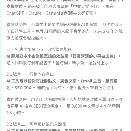
支援到位。
過去幾年的最大障礙是「中文支援不好」，現在
ChatGPT、Claude、Gemini 的繁體中文都很穩。
實際感受是：台灣中小企業老闆已經知道 AI 能省事，但他們沒時
間自己學工具。會用 AI 應用的人跟不會用的人，未來 2-3 年的競
爭力差距會越拉越大。
二、AI 應用場景 1-5：日常營運加速
AI 應用對中小企業最直接的效益是「日常營運的小事被加速」。
這 5 個場景每個都能省下大量時間，新手第一週就能上手。
2.1 場景一：行銷內容產出
AI 工具可以替你寫社群貼文、廣告文案、Email 主旨、產品描
述、SEO 文章。
速度是手寫的 3-5 倍，但要人來潤色才能用。
實務做法是：用 AI 出大綱跟初稿，人加觀點跟改成台灣口語，最
後再用 AI 檢查 SEO 跟流暢度。一篇 3,000 字文章從 4 小時壓到
1.5 小時。
2.2 場景二：客戶服務跟訊息回覆
AI 工具可以替你草擬客戶回信、報價單草稿、抱怨處理。
對不擅