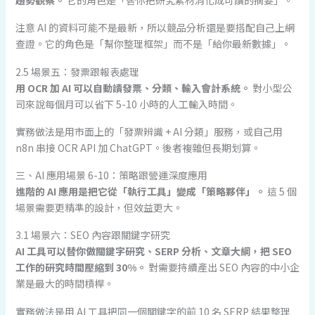
趨勢觀察。
它的角色是「替你把研究素材消化成可讀的摘要」。
注意 AI 的資料可能不是最新，所以競品分析還是要搭配自己上網
查證。它的角色是「幫你整理框架」而不是「給你最新數據」。
2.5 場景五：發票跟報表處理
用 OCR 加 AI 可以自動讀發票、分類、輸入會計系統。
對小型公
司來說每個月可以省下 5-10 小時的人工輸入時間。
實務做法是用市面上的「發票辨識 + AI 分類」服務，或自己用
n8n 串接 OCR API 加 ChatGPT。後者複雜但長期划算。
三、AI 應用場景 6-10：策略跟營運深度應用
進階的 AI 應用是把它從「執行工具」變成「策略夥伴」。
這 5 個
場景需要更精準的設計，但效益更大。
3.1 場景六：SEO 內容跟關鍵字研究
AI 工具可以替你做關鍵字研究、SERP 分析、文章大綱，把 SEO
工作的研究時間壓縮到 30%。
對需要持續產出 SEO 內容的中小企
業是最大的時間槓桿。
實務做法是用 AI 工具把同一個關鍵字的前 10 名 SERP 結果整理