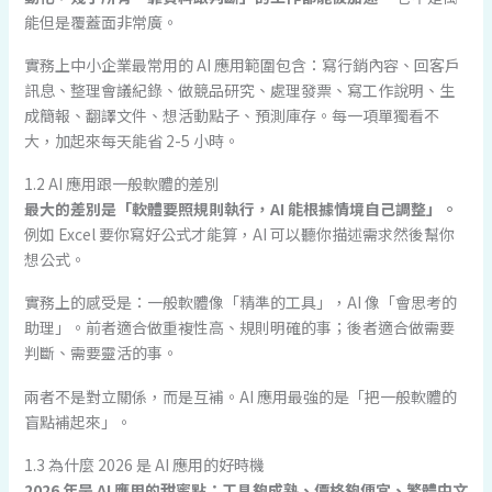
能但是覆蓋面非常廣。
實務上中小企業最常用的 AI 應用範圍包含：寫行銷內容、回客戶
訊息、整理會議紀錄、做競品研究、處理發票、寫工作說明、生
成簡報、翻譯文件、想活動點子、預測庫存。每一項單獨看不
大，加起來每天能省 2-5 小時。
1.2 AI 應用跟一般軟體的差別
最大的差別是「軟體要照規則執行，AI 能根據情境自己調整」。
例如 Excel 要你寫好公式才能算，AI 可以聽你描述需求然後幫你
想公式。
實務上的感受是：一般軟體像「精準的工具」，AI 像「會思考的
助理」。前者適合做重複性高、規則明確的事；後者適合做需要
判斷、需要靈活的事。
兩者不是對立關係，而是互補。AI 應用最強的是「把一般軟體的
盲點補起來」。
1.3 為什麼 2026 是 AI 應用的好時機
2026 年是 AI 應用的甜蜜點：工具夠成熟、價格夠便宜、繁體中文