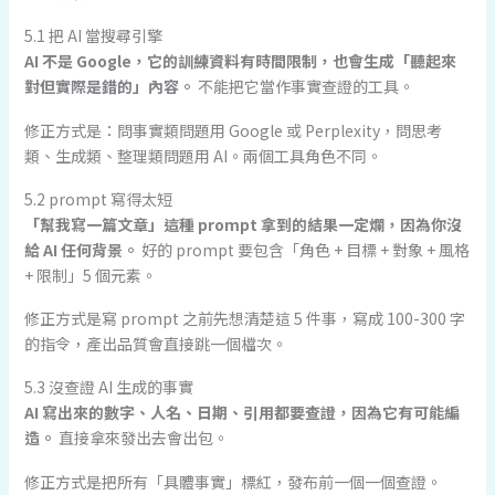
5.1 把 AI 當搜尋引擎
AI 不是 Google，它的訓練資料有時間限制，也會生成「聽起來
對但實際是錯的」內容。
不能把它當作事實查證的工具。
修正方式是：問事實類問題用 Google 或 Perplexity，問思考
類、生成類、整理類問題用 AI。兩個工具角色不同。
5.2 prompt 寫得太短
「幫我寫一篇文章」這種 prompt 拿到的結果一定爛，因為你沒
給 AI 任何背景。
好的 prompt 要包含「角色 + 目標 + 對象 + 風格
+ 限制」5 個元素。
修正方式是寫 prompt 之前先想清楚這 5 件事，寫成 100-300 字
的指令，產出品質會直接跳一個檔次。
5.3 沒查證 AI 生成的事實
AI 寫出來的數字、人名、日期、引用都要查證，因為它有可能編
造。
直接拿來發出去會出包。
修正方式是把所有「具體事實」標紅，發布前一個一個查證。