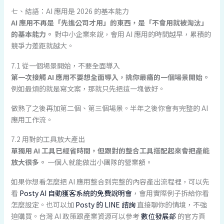
七、結語：AI 應用是 2026 的基本能力
AI 應用不再是「先進公司才用」的東西，是「不會用就被淘汰」
的基本能力。
對中小企業來說，會用 AI 應用的時間越早，累積的
競爭力差距就越大。
7.1 從一個場景開始，不要全面導入
第一次接觸 AI 應用不要想全面導入，挑你最痛的一個場景開始。
例如最煩的就是寫文案，那就只先把這一塊做好。
做熟了之後再加第二個、第三個場景。半年之後你會有完整的 AI
應用工作流。
7.2 用對的工具放大產出
單獨用 AI 工具已經省時間，但跟對的整合工具搭配起來會把產能
放大很多。
一個人就能做出小團隊的營業額。
如果你想看怎麼把 AI 應用整合到完整的內容產出流程裡，可以先
看
Posty AI 自動獲客系統的免費說明會
，會用實際例子拆給你看
怎麼設定。也可以加
Posty 的 LINE 諮詢
直接聊你的情境，不強
迫購買。台灣 AI 政策跟產業資源可以參考
數位發展部
的官方頁