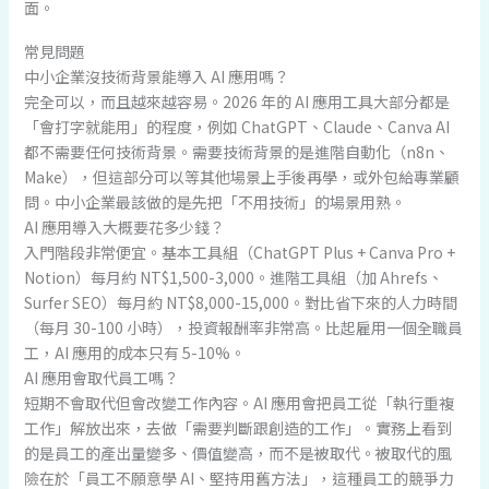
面。
常見問題
中小企業沒技術背景能導入 AI 應用嗎？
完全可以，而且越來越容易。2026 年的 AI 應用工具大部分都是
「會打字就能用」的程度，例如 ChatGPT、Claude、Canva AI
都不需要任何技術背景。需要技術背景的是進階自動化（n8n、
Make），但這部分可以等其他場景上手後再學，或外包給專業顧
問。中小企業最該做的是先把「不用技術」的場景用熟。
AI 應用導入大概要花多少錢？
入門階段非常便宜。基本工具組（ChatGPT Plus + Canva Pro +
Notion）每月約 NT$1,500-3,000。進階工具組（加 Ahrefs、
Surfer SEO）每月約 NT$8,000-15,000。對比省下來的人力時間
（每月 30-100 小時），投資報酬率非常高。比起雇用一個全職員
工，AI 應用的成本只有 5-10%。
AI 應用會取代員工嗎？
短期不會取代但會改變工作內容。AI 應用會把員工從「執行重複
工作」解放出來，去做「需要判斷跟創造的工作」。實務上看到
的是員工的產出量變多、價值變高，而不是被取代。被取代的風
險在於「員工不願意學 AI、堅持用舊方法」，這種員工的競爭力