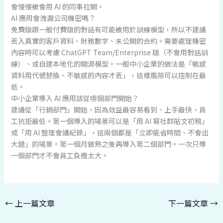
會慢慢被會用 AI 的同事拉開。
AI 應用會洩漏公司機密嗎？
免費版跟一般付費版的對話有可能被用於訓練模型，所以不建議
丟入真實的客戶資料、財務數字、未公開的合約。需要處理機密
內容時可以考慮 ChatGPT Team/Enterprise 版（不會用對話訓
練）、或自建本地化的開源模型。一般中小企業的做法是「敏感
資料用代號替換、不敏感的內容才丟」，這樣風險可以控制在最
低。
中小企業導入 AI 應用該從哪個部門開始？
建議從「行銷部門」開始，因為效益最容易看到、上手最快、員
工抗拒最低。第一個導入的場景可以是「用 AI 寫社群貼文初稿」
或「用 AI 整理會議紀錄」，這兩個都是「立即能省時間、不會出
大錯」的場景。第一個月做熟之後再導入第二個部門。一次只導
一個部門才不會員工負擔太大。
←
上一篇文章
下一篇文章
→