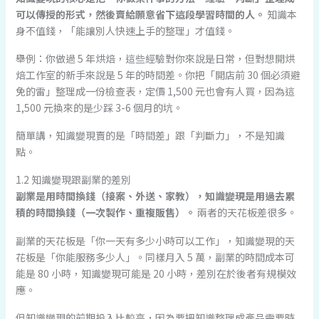
可以傳授的形式，然後賣給願意省下這段學習時間的人。
知識本
身不值錢，「能讓別人快速上手的整理」才值錢。
舉例：你做過 5 年烘焙，這些經驗對你來說是日常，但對想開烘
焙工作室的新手來說是 5 年的時間差。你把「開店前 30 個必須避
免的雷」整理成一份檢查表，定價 1,500 元也會有人買，因為這
1,500 元換來的是少踩 3-6 個月的坑。
簡單講，知識變現賣的是「時間差」跟「判斷力」，不是知識
點。
1.2 知識變現跟副業的差別
副業是用時間換錢（接案、外送、家教），知識變現是用過去累
積的時間換錢（一次製作、重複販售）。
兩者的天花板差很多。
副業的天花板是「你一天有多少小時可以工作」，知識變現的天
花板是「你能服務多少人」。同樣月入 5 萬，副業的時間成本可
能是 80 小時，知識變現可能是 20 小時，差別在於後者有規模效
應。
但知識變現的前期投入比較高，因為要把知識整理成產品需要時