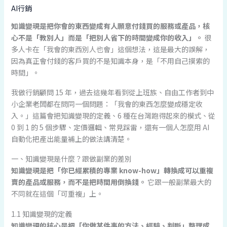
AI行銷
知識變現是把你會的東西變成有人願意付錢買的服務或產品，核
心不是「教別人」而是「把別人省下的時間變成你的收入」。
很
多人卡在「我會的東西別人也會」這個想法，這是最大的誤解，
因為真正會付錢的客戶買的不是知識本身，是「不用自己摸索的
時間」。
我做行銷顧問 15 年，過去這幾年看到從上班族、自由工作者到中
小企業老闆都在問同一個問題：「我會的東西怎麼變成穩定收
入。」這篇會把知識變現的定義、6 種在台灣跑得起來的模式、從
0 到 1 的 5 個步驟、定價邏輯、常見踩雷，還有一個人怎麼用 AI
自動化把產出能量補上的做法講清楚。
一、知識變現是什麼？跟做副業的差別
知識變現是把「你已經累積的專業 know-how」轉換成可以重複
賣的產品或服務，而不是把時間用倒換錢。
它跟一般副業最大的
不同就在這個「可重複」上。
1.1 知識變現的定義
知識變現的核心是把「你做某件事的方法、經驗、判斷」整理成