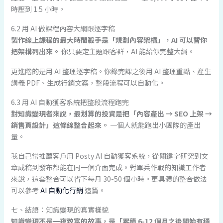
時壓到 1.5 小時。
6.2 用 AI 做課程內容大綱跟逐字稿
製作線上課程的最大時間殺手是「規劃內容架構」，AI 可以替你
把架構列出來。
你只要定主題跟客群，AI 能給你完整大綱。
更進階的是用 AI 整理逐字稿。你錄完課之後用 AI 整理重點、產生
講義 PDF、生成行銷文案，整段流程可以自動化。
6.3 用 AI 自動獲客系統把整段流程跑完
對知識變現者來說，最划算的投資是把「內容產出 → SEO 上架 →
銷售頁設計」這條線整合起來。
一個人就能跑出小團隊的產出
量。
我自己常推薦客戶用 Posty AI 自動獲客系統，從關鍵字研究到文
章成稿到發布都能在同一個介面完成。對單兵作戰的知識工作者
來說，這套整合可以省下每月 30-50 個小時。更具體的整合做法
可以參考
AI 自動化行銷
這篇。
七、結語：知識變現的真實樣貌
知識變現不是一夜致富的故事，是「累積 6-12 個月之後開始有穩