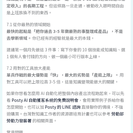
定收入」的長期工程。
但這條路一旦走通，被動收入跟時間自由
是上班族換不到的東西。
7.1 從你最熟的領域開始
最快的起點是「把你過去 3-5 年做最熟的事整理成產品」，不是
去學新領域。
你已經有的經驗就是最大的本錢。
建議第一個月先做這 3 件事：寫下你會的 10 個技能或知識點、選
1 個有人會付錢的方向、做一個最小可行版本上線。
7.2 用對的工具放大產能
單兵作戰的最大優勢是「快」，最大的劣勢是「產能上限」。
用
對工具可以把上限拉高 3-5 倍，這是知識變現能做大的關鍵。
如果你想看怎麼用 AI 自動化把整個內容產出流程跑起來，可以先
看
Posty AI 自動獲客系統的免費說明會
，會用實際例子拆給你看
怎麼開始。也可以加
Posty 的 LINE 諮詢
直接聊你的情境，不強
迫購買。台灣對知識工作者的資源跟培育計畫也可以參考
勞動部
勞動力發展署
的相關頁面。
常見問題