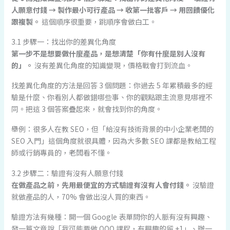
人願意付錢 → 製作最小可行產品 → 收第一批客戶 → 用回饋優化
跟複製。
這個順序很重要，跳順序會做白工。
3.1 步驟一：找出你的差異化角度
第一步不是想要做什麼產品，是想清楚「你有什麼是別人沒有
的」。
沒有差異化角度的知識變現，價格戰會打到流血。
找差異化角度的方法是回答 3 個問題：你過去 5 年累積最多的經
驗是什麼、你看別人都做錯哪些事、你的觀點跟主流意見哪裡不
同。把這 3 個答案疊起來，就會找到你的角度。
舉例：很多人在教 SEO，但「給沒有技術背景的中小企業老闆的
SEO 入門」這個角度就很具體，因為大多數 SEO 課都是教給工程
師或行銷專員的，老闆看不懂。
3.2 步驟二：驗證有沒有人願意付錢
在做產品之前，先用最便宜的方式驗證有沒有人會付錢。
沒驗證
就做產品的人，70% 會做出沒人買的東西。
驗證方法有幾種：開一個 Google 表單問你的人脈有沒有興趣、
發一篇文章說「我可能要做 OOO 課程，有興趣的留 +1」、辦一