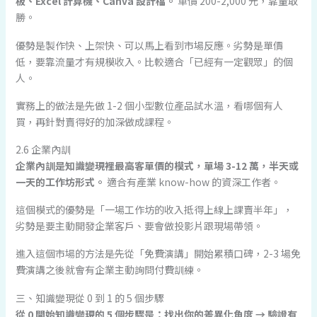
板、Excel 計算機、Canva 設計檔。
單價 200-2,000 元，靠量取
勝。
優勢是製作快、上架快、可以馬上看到市場反應。劣勢是單價
低，要靠流量才有規模收入。比較適合「已經有一定觀眾」的個
人。
實務上的做法是先做 1-2 個小型數位產品試水溫，看哪個有人
買，再針對賣得好的加深做成課程。
2.6 企業內訓
企業內訓是知識變現裡最高客單價的模式，單場 3-12 萬，半天或
一天的工作坊形式。
適合有產業 know-how 的資深工作者。
這個模式的優勢是「一場工作坊的收入抵得上線上課賣半年」，
劣勢是要主動開發企業客戶、要會做投影片跟現場帶領。
進入這個市場的方法是先從「免費演講」開始累積口碑，2-3 場免
費演講之後就會有企業主動詢問付費訓練。
三、知識變現從 0 到 1 的 5 個步驟
從 0 開始知識變現的 5 個步驟是：找出你的差異化角度 → 驗證有