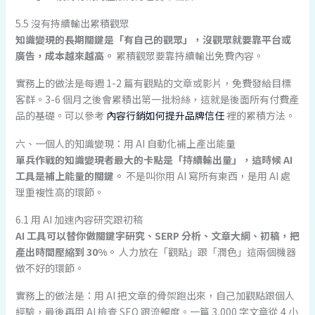
5.5 沒有持續輸出累積觀眾
知識變現的長期關鍵是「有自己的觀眾」，沒觀眾就要靠平台或
廣告，成本越來越高。
累積觀眾要靠持續輸出免費內容。
實務上的做法是每週 1-2 篇有觀點的文章或影片，免費發給目標
客群。3-6 個月之後會累積出第一批粉絲，這就是後面所有付費產
品的基礎。可以參考
內容行銷如何提升品牌信任
裡的累積方法。
六、一個人的知識變現：用 AI 自動化補上產出能量
單兵作戰的知識變現者最大的卡點是「持續輸出量」，這時候 AI
工具是補上能量的關鍵。
不是叫你用 AI 寫所有東西，是用 AI 處
理重複性高的環節。
6.1 用 AI 加速內容研究跟初稿
AI 工具可以替你做關鍵字研究、SERP 分析、文章大綱、初稿，把
產出時間壓縮到 30%。
人力放在「觀點」跟「潤色」這兩個機器
做不好的環節。
實務上的做法是：用 AI 把文章的骨架跑出來，自己加觀點跟個人
經驗，最後再用 AI 檢查 SEO 跟流暢度。一篇 3,000 字文章從 4 小