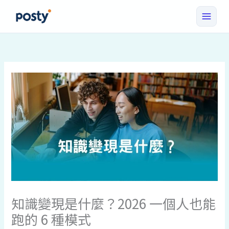
跳
至
主
要
內
容
知識變現是什麼？2026 一個人也能
跑的 6 種模式