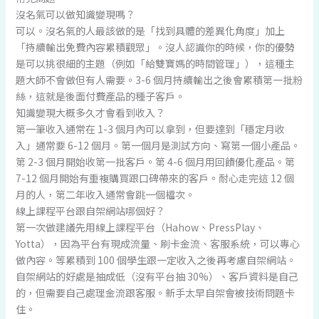
沒名氣可以做知識變現嗎？
可以。沒名氣的人最該做的是「找到具體的差異化角度」加上
「持續輸出免費內容累積觀眾」。沒人認識你的時候，你的優勢
是可以挑很細的主題（例如「給雙寶媽的時間管理」），這種主
題大師不會做但有人需要。3-6 個月持續輸出之後會累積第一批粉
絲，這就是後面付費產品的種子客戶。
知識變現大概多久才會看到收入？
第一筆收入通常在 1-3 個月內可以拿到，但要達到「穩定月收
入」通常要 6-12 個月。第一個月是測試方向、寫第一個小產品。
第 2-3 個月開始收第一批客戶。第 4-6 個月用回饋優化產品。第
7-12 個月開始有重複購買跟口碑帶來的客戶。耐心走完這 12 個
月的人，第二年收入通常會跳一個檔次。
線上課程平台跟自架網站哪個好？
第一次做建議先用線上課程平台（Hahow、PressPlay、
Yotta），因為平台有現成流量、刷卡金流、客服系統，可以專心
做內容。等累積到 100 個學生跟一定收入之後再考慮自架網站。
自架網站的好處是抽成低（沒有平台抽 30%）、客戶資料是自己
的，但需要自己處理金流跟客服。新手太早自架會被技術問題卡
住。