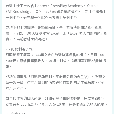
台灣主流平台包含 Hahow、PressPlay Academy、Yotta、
SAT.Knowledge。每個平台抽成跟流量結構不同，新手建議先上
一個平台、做完整一個課程再考慮上多個平台。
成功的線上課關鍵不是錄影品質，是「你解決的問題夠不夠具
體」。例如「30 天從零學會 Excel」比「Excel 從入門到精通」好
賣，因為前者結束點明確。
2.2 訂閱制電子報
訂閱制電子報是 2024 年之後在台灣快速成長的模式，月費 100-
500 元，靠規模累積收入。
每週一封信，提供獨家觀點或產業情
報。
成功的關鍵是「觀點要夠犀利、不能跟免費內容重複」。免費文
章一週一篇、訂閱戶拿到的內容必須有額外的深度或角度，否則
訂戶留不住。
對單兵作戰的個人來說，訂閱制電子報的優勢是：只要寫得好，
就算只有 200 個訂戶也能月入 5-10 萬，這是很穩定的收入結構。