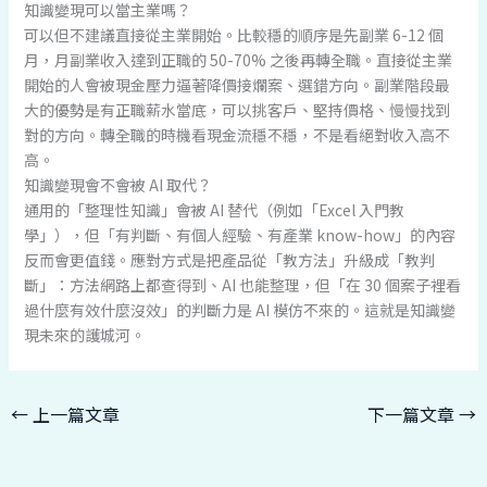
知識變現可以當主業嗎？
可以但不建議直接從主業開始。比較穩的順序是先副業 6-12 個
月，月副業收入達到正職的 50-70% 之後再轉全職。直接從主業
開始的人會被現金壓力逼著降價接爛案、選錯方向。副業階段最
大的優勢是有正職薪水當底，可以挑客戶、堅持價格、慢慢找到
對的方向。轉全職的時機看現金流穩不穩，不是看絕對收入高不
高。
知識變現會不會被 AI 取代？
通用的「整理性知識」會被 AI 替代（例如「Excel 入門教
學」），但「有判斷、有個人經驗、有產業 know-how」的內容
反而會更值錢。應對方式是把產品從「教方法」升級成「教判
斷」：方法網路上都查得到、AI 也能整理，但「在 30 個案子裡看
過什麼有效什麼沒效」的判斷力是 AI 模仿不來的。這就是知識變
現未來的護城河。
←
上一篇文章
下一篇文章
→