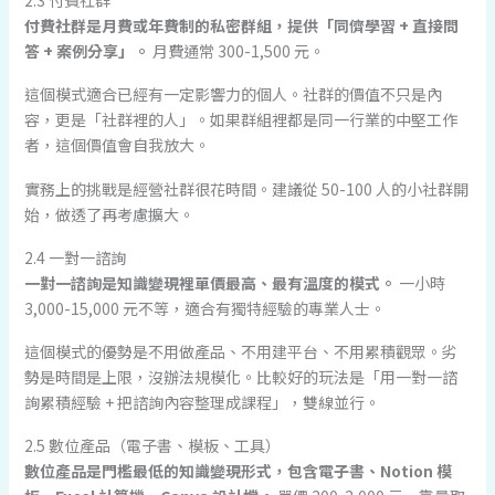
2.3 付費社群
付費社群是月費或年費制的私密群組，提供「同儕學習 + 直接問
答 + 案例分享」。
月費通常 300-1,500 元。
這個模式適合已經有一定影響力的個人。社群的價值不只是內
容，更是「社群裡的人」。如果群組裡都是同一行業的中堅工作
者，這個價值會自我放大。
實務上的挑戰是經營社群很花時間。建議從 50-100 人的小社群開
始，做透了再考慮擴大。
2.4 一對一諮詢
一對一諮詢是知識變現裡單價最高、最有溫度的模式。
一小時
3,000-15,000 元不等，適合有獨特經驗的專業人士。
這個模式的優勢是不用做產品、不用建平台、不用累積觀眾。劣
勢是時間是上限，沒辦法規模化。比較好的玩法是「用一對一諮
詢累積經驗 + 把諮詢內容整理成課程」，雙線並行。
2.5 數位產品（電子書、模板、工具）
數位產品是門檻最低的知識變現形式，包含電子書、Notion 模