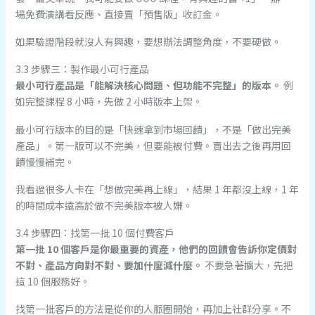
場免費演講看反應、直接賣「預售版」收訂金。
如果驗證階段就沒人有興趣，要想辦法調整角度，不要硬做。
3.3 步驟三：製作最小可行產品
最小可行產品是「能解決核心問題、但功能不完整」的版本。
例
如完整課程 8 小時，先做 2 小時版本上架。
最小可行版本的目的是「快速拿到市場回饋」，不是「做出完美
產品」。第一版可以不完美，但要能被付費。賣出去之後再用回
饋慢慢補完。
我看過很多人卡在「想做完美再上線」，結果 1 年都沒上線，1 年
的時間成本遠高於做不完美版本被人嫌。
3.4 步驟四：找第一批 10 個付費客戶
第一批 10 個客戶是你最重要的資產，他們的回饋會告訴你定價對
不對、產品方向對不對、要加什麼減什麼。
不要急著擴大，先把
這 10 個服務好。
找第一批客戶的方法是從你的人脈圈開始，再加上社群分享。不