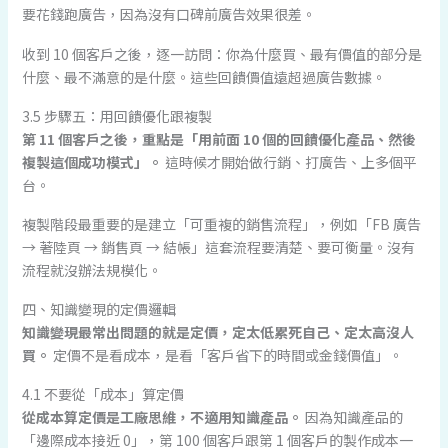
要花錢跑廣告，因為沒有口碑前廣告效果很差。
收到 10 個客戶之後，逐一訪問：你為什麼買、最有價值的部分是
什麼、最不滿意的是什麼。這些回饋價值遠超過廣告數據。
3.5 步驟五：用回饋優化跟複製
第 11 個客戶之後，重點是「用前面 10 個的回饋優化產品、然後
複製這個成功模式」。
這時候才開始做行銷、打廣告、上多個平
台。
複製階段最重要的是建立「可重複的銷售流程」，例如「FB 廣告
→ 著陸頁 → 銷售頁 → 結帳」這套流程要清楚、要可衡量。沒有
流程就沒辦法規模化。
四、知識變現的定價邏輯
知識變現最常出問題的就是定價，定太低累死自己、定太高沒人
買。
定價不是看成本，是看「客戶省下的時間或金錢價值」。
4.1 不要從「成本」算定價
從成本算定價是工廠思維，不適用知識產品。
因為知識產品的
「邊際成本接近 0」，第 100 個客戶跟第 1 個客戶的製作成本一