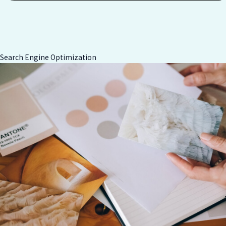
Search Engine Optimization