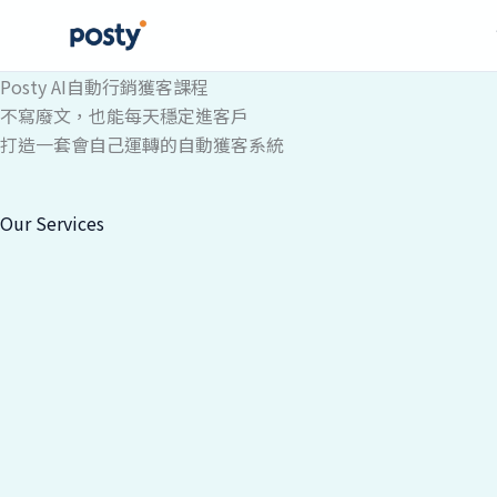
跳
Posty AI自動行銷獲客課程
至
不寫廢文，也能每天穩定進客戶
主
打造一套會自己運轉的自動獲客系統
要
內
Our Services
容