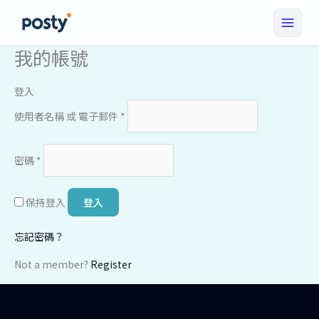
我的帳號
跳
至
主
登入
要
必
使用者名稱 或 電子郵件
*
內
填
容
必
密碼
*
填
保持登入
登入
忘記密碼？
Not a member?
Register