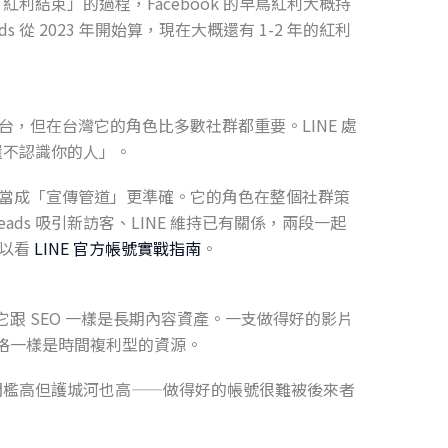
 紅利結束」的過程，Facebook 的早鳥紅利大概持
reads 從 2023 年開始算，現在大概還有 1-2 年的紅利
平台，但在台灣它的角色比多數社群都重要。LINE 處
還不認識你的人」。
」比當成「宣傳管道」更準確。它的角色在整個社群策
reads 吸引新訪客、LINE 維持已有關係，兩段一起
可以看
LINE 官方帳號實戰指南
。
但它跟 SEO 一樣是長期內容資產。一支做得好的影片
部落格一樣是時間複利型的資源。
門檻高但護城河也高——做得好的帳號很難被後來者