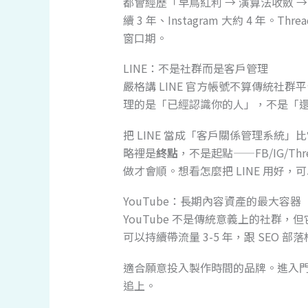
都會經歷「早鳥紅利 → 演算法收斂 →
續 3 年、Instagram 大約 4 年。Th
窗口期。
LINE：不是社群而是客戶管理
嚴格講 LINE 官方帳號不算傳統社群
理的是「已經認識你的人」，不是「
把 LINE 當成「客戶關係管理系統
略裡是
終點
，不是起點——FB/IG/Th
做才會順。想看怎麼把 LINE 用好，
YouTube：長期內容資產的最大容器
YouTube 不是傳統意義上的社群，
可以持續帶流量 3-5 年，跟 SEO 
適合願意投入製作時間的品牌。進入
追上。