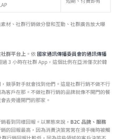
短期、付費即有
LAP
供素材、社群行銷做分發和互動、社群廣告放大曝
在社群平台上
。依
國家通訊傳播委員會的通訊傳播
 3 小時在社群 App，這個比例在亞洲僅次於韓
們，競爭對手就會找到他們。這是社群行銷不做不行
因為客戶在那。不做社群行銷的品牌就像不開門的餐
只會去旁邊開門的那家。
行銷看到同樣回報。以業態來說，
B2C 品牌、服務
行銷的回報最高，因為消費決策常常在滑手機時被觸
社群行銷回報比較低，因為這些領域的客戶決策不