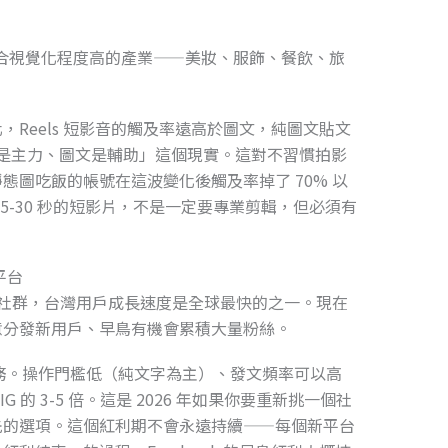
特別適合視覺化程度高的產業——美妝、服飾、餐飲、旅
變化，Reels 短影音的觸及率遠高於圖文，純圖文貼文
影片是主力、圖文是輔助」這個現實。這對不習慣拍影
態圖吃飯的帳號在這波變化後觸及率掉了 70% 以
5-30 秒的短影片，不是一定要專業剪輯，但必須有
平台
 推出的文字社群，台灣用戶成長速度是全球最快的之一。現在
意分發新用戶、早鳥有機會累積大量粉絲。
服務。操作門檻低（純文字為主）、發文頻率可以高
G 的 3-5 倍。這是 2026 年如果你要重新挑一個社
最優先的選項。這個紅利期不會永遠持續——每個新平台