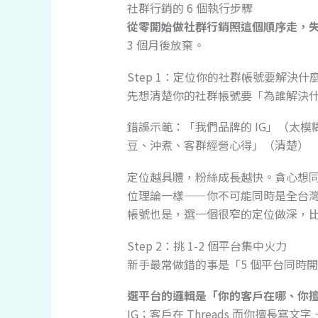
社群行銷的 6 個執行步驟
從零開始做社群行銷照這個順序走，
3 個月後放棄。
Step 1：定位你的社群帳號要解決什
先想清楚你的社群帳號要「為誰解決
錯誤示範：「我們品牌的 IG」（太
豆、沖煮、客群經營心得」（清楚）
定位越具體，粉絲成長越快。貪心想
位理論一樣——你不可能同時是全台
帳號也是，選一個很窄的定位做深，比做
Step 2：挑 1-2 個平台集中火力
新手最常做錯的事是「5 個平台同時
選平台的邏輯是「你的客戶在哪、你
IG；客戶在 Threads 而你擅長寫文字 