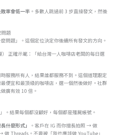
失敗率會低一半
。多數人跳過前 3 步直接發文，然後
麼問題
什麼問題」。這個定位決定你後續所有發文的方向。
模糊） 正確示範：「給台灣一人咖啡店老闆的每日選
同時服務所有人，結果誰都服務不到。這個道理跟定
灣最便宜和最頂級的咖啡店，選一個然後做好。社群
廣有效 10 倍。
開」。結果每個都沒顧好，每個都是殭屍帳號。
擅長什麼形式」
。客戶在 IG 而你擅長拍照 → 做
→ 做 Threads。不要被「我也應該做 YouTube」