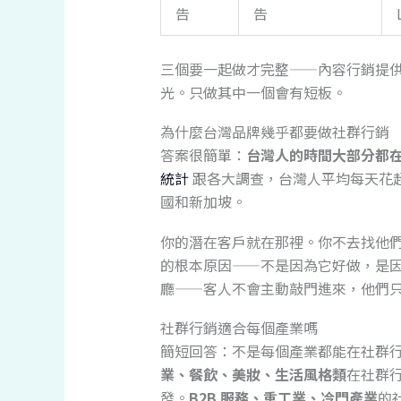
告
告
三個要一起做才完整——內容行銷提
光。只做其中一個會有短板。
為什麼台灣品牌幾乎都要做社群行銷
答案很簡單：
台灣人的時間大部分都
統計
跟各大調查，台灣人平均每天花超過
國和新加坡。
你的潛在客戶就在那裡。你不去找他
的根本原因——不是因為它好做，是
廳——客人不會主動敲門進來，他們
社群行銷適合每個產業嗎
簡短回答：不是每個產業都能在社群
業、餐飲、美妝、生活風格類
在社群
發。
B2B 服務、重工業、冷門產業
的