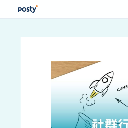
跳
至
主
要
內
容