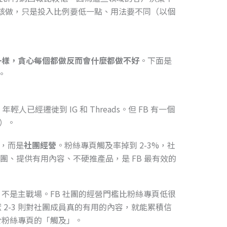
就不該做，只是投入比例要低一點、用法要不同（以個
一樣，貪心每個都做反而會什麼都做不好
。下面是
。
主，年輕人已經遷徙到 IG 和 Threads。但 FB 有一個
p）。
頁，而是
社團經營
。粉絲專頁觸及率掉到 2-3%，社
社團、提供有用內容、不硬推產品，是 FB 最有效的
不是主戰場。FB 社團的經營門檻比粉絲專頁低很
2-3 則對社團成員真的有用的內容，就能累積信
於粉絲專頁的「觸及」。