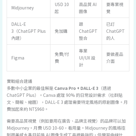
USD 10
高品質 AI
要專業視
Midjourney
起
圖像
覺
DALL-E
跟
已訂
3（ChatGPT Plus
免加購
ChatGPT
ChatGPT
內建）
整合
的人
專業
免費/付
要做產品
Figma
UI/UX 設
費
介面
計
實戰組合建議
多數中小企業的最佳解是
Canva Pro + DALL-E 3
（透過
ChatGPT Plus）。Canva 處理 90% 的日常設計需求（社群貼
文、簡報、縮圖），DALL-E 3 處理需要特定風格的原創圖像。月
費加起來約 NT$960。
需要高品質視覺（例如要用在廣告、品牌主視覺）的品牌可以加
Midjourney。月費 USD 10-60，看用量。Midjourney 的風格控
制跟美感水準目前是 AI 圖像生成工具裡最強的，但學習曲線比