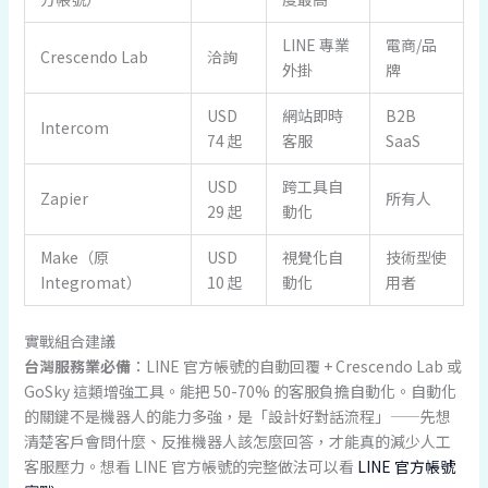
LINE 專業
電商/品
Crescendo Lab
洽詢
外掛
牌
USD
網站即時
B2B
Intercom
74 起
客服
SaaS
USD
跨工具自
Zapier
所有人
29 起
動化
Make（原
USD
視覺化自
技術型使
Integromat）
10 起
動化
用者
實戰組合建議
台灣服務業必備
：LINE 官方帳號的自動回覆 + Crescendo Lab 或
GoSky 這類增強工具。能把 50-70% 的客服負擔自動化。自動化
的關鍵不是機器人的能力多強，是「設計好對話流程」——先想
清楚客戶會問什麼、反推機器人該怎麼回答，才能真的減少人工
客服壓力。想看 LINE 官方帳號的完整做法可以看
LINE 官方帳號