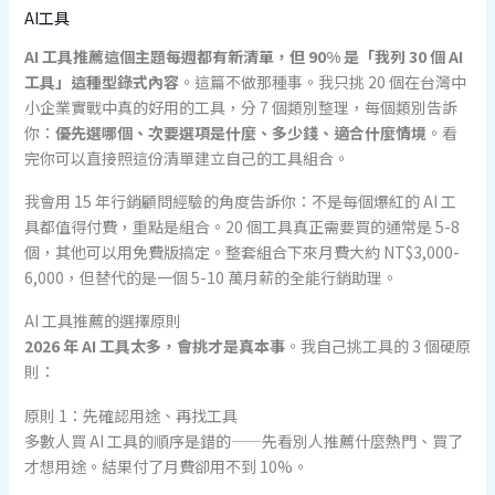
AI工具
AI 工具推薦這個主題每週都有新清單，但 90% 是「我列 30 個 AI
工具」這種型錄式內容
。這篇不做那種事。我只挑 20 個在台灣中
小企業實戰中真的好用的工具，分 7 個類別整理，每個類別告訴
你：
優先選哪個、次要選項是什麼、多少錢、適合什麼情境
。看
完你可以直接照這份清單建立自己的工具組合。
我會用 15 年行銷顧問經驗的角度告訴你：不是每個爆紅的 AI 工
具都值得付費，重點是組合。20 個工具真正需要買的通常是 5-8
個，其他可以用免費版搞定。整套組合下來月費大約 NT$3,000-
6,000，但替代的是一個 5-10 萬月薪的全能行銷助理。
AI 工具推薦的選擇原則
2026 年 AI 工具太多，會挑才是真本事
。我自己挑工具的 3 個硬原
則：
原則 1：先確認用途、再找工具
多數人買 AI 工具的順序是錯的——先看別人推薦什麼熱門、買了
才想用途。結果付了月費卻用不到 10%。