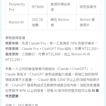
Perplexity
查資料標註來
NT$600
研究型寫作
Pro
源
USD 10
嵌在 Notion
Notion 重
Notion AI
加購
裡
度用戶
實戰選擇建議
預算有限
：先買 Claude Pro，單一工具滿足 70% 的寫作需求。
中度使用
：Claude Pro + ChatGPT Plus 組合，月費 NT$1,200。
重度使用
：三個都訂，月費 NT$1,800，加上 Notion AI 共
NT$2,200。
多數一人公司的最佳解是中度組合（Claude + ChatGPT）。
Claude 寫長文、ChatGPT 做對話跟腦力激盪。兩個工具的使用
情境其實不太重疊——Claude 擅長 3,000 字以上的深度內容跟分
析、ChatGPT 擅長對話式互動跟快速產出短內容。加起來能覆蓋
日常寫作 90% 以上的場景。想看 AI 寫作的完整流程可以看
AI 寫
作怎麼做
。
分類 2：SEO 專用工具