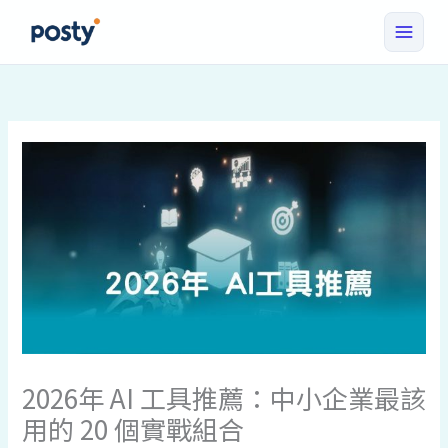
跳
至
主
要
內
容
2026年 AI 工具推薦：中小企業最該
用的 20 個實戰組合