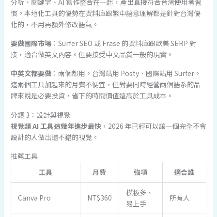
分析、關鍵字、AI 寫作整合在一起，產出直接符合台灣使用者習
慣。本地化工具的優勢在資料庫跟繁中語意理解都是針對台灣優
化的，不用再額外修改語氣。
要做國際市場
：Surfer SEO 或 Frase 的資料庫跟歐美 SERP 對
接，適合做英文內容。但要接受中文品質一般的現實。
中英文都要做
：兩個都用。台灣站用 Posty、國際站用 Surfer。
這兩個工具加起來的月費不便宜，但對要同時經營兩個語系的品
牌來說是必要投資，省下的時間價值遠高於工具成本。
分類 3：設計與視覺
視覺類 AI 工具這幾年進步最快
，2026 年已經可以讓一個完全不會
設計的人做出還不錯的視覺。
推薦工具
工具
月費
強項
適合誰
模板多、
Canva Pro
NT$360
所有人
易上手