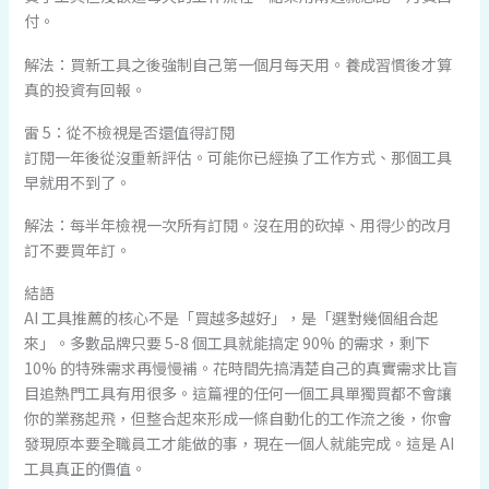
付。
解法：買新工具之後強制自己第一個月每天用。養成習慣後才算
真的投資有回報。
雷 5：從不檢視是否還值得訂閱
訂閱一年後從沒重新評估。可能你已經換了工作方式、那個工具
早就用不到了。
解法：每半年檢視一次所有訂閱。沒在用的砍掉、用得少的改月
訂不要買年訂。
結語
AI 工具推薦的核心不是「買越多越好」，是「選對幾個組合起
來」。多數品牌只要 5-8 個工具就能搞定 90% 的需求，剩下
10% 的特殊需求再慢慢補。花時間先搞清楚自己的真實需求比盲
目追熱門工具有用很多。這篇裡的任何一個工具單獨買都不會讓
你的業務起飛，但整合起來形成一條自動化的工作流之後，你會
發現原本要全職員工才能做的事，現在一個人就能完成。這是 AI
工具真正的價值。