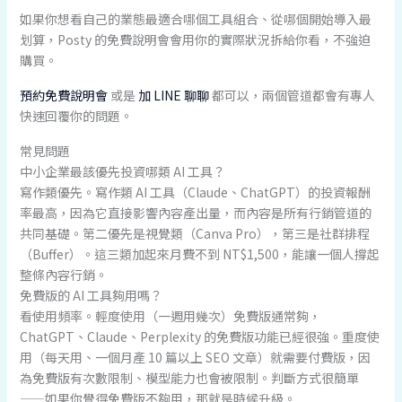
如果你想看自己的業態最適合哪個工具組合、從哪個開始導入最
划算，Posty 的免費說明會會用你的實際狀況拆給你看，不強迫
購買。
預約免費說明會
或是
加 LINE 聊聊
都可以，兩個管道都會有專人
快速回覆你的問題。
常見問題
中小企業最該優先投資哪類 AI 工具？
寫作類優先。寫作類 AI 工具（Claude、ChatGPT）的投資報酬
率最高，因為它直接影響內容產出量，而內容是所有行銷管道的
共同基礎。第二優先是視覺類（Canva Pro），第三是社群排程
（Buffer）。這三類加起來月費不到 NT$1,500，能讓一個人撐起
整條內容行銷。
免費版的 AI 工具夠用嗎？
看使用頻率。輕度使用（一週用幾次）免費版通常夠，
ChatGPT、Claude、Perplexity 的免費版功能已經很強。重度使
用（每天用、一個月產 10 篇以上 SEO 文章）就需要付費版，因
為免費版有次數限制、模型能力也會被限制。判斷方式很簡單
——如果你覺得免費版不夠用，那就是時候升級。