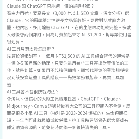
Claude 跟 ChatGPT 只能選一個的話選哪個？
看主力用途。要寫長文（3,000 字以上 SEO 文章、深度分析）選
Claude，它的邏輯穩定性跟長文品質較好。要做對話式腦力激
盪、短內容、多用途選 ChatGPT，它的生態跟功能較完整。多數
人最後會兩個都訂，因為月費加起來才 NT$1,200，對專業使用者
很划算。
AI 工具月費太貴怎麼辦？
先算投資報酬率。一個月 NT$1,500 的 AI 工具組合替代的通常是
一個 3-5 萬月薪的助理。只要你能用這些工具產出對等價值的工
作，就是划算。如果用不起這個價格，通常代表你的業務規模還
沒到該投資這些工具的階段——先把業務做起來，再買工具加
速。
AI 工具會不會很快就淘汰？
會淘汰、但核心的大廠工具穩定性高。ChatGPT、Claude、
Midjourney、Canva 這類背後有大公司的工具短期內不會倒。反
而是很多小眾 AI 工具（特別是 2023-2024 爆紅的）生命週期很
短，一年內可能就換掉或被併購。挑工具時建議優先選大廠或有
穩定融資來源的，避免花時間學一個很快消失的工具。