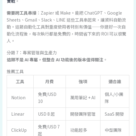
實戰
。
需要跨工具串接
：Zapier 或 Make。能把 ChatGPT、Google
Sheets、Gmail、Slack、LINE 這些工具串起來，讓資料自動流
動。這類自動化工具對重度使用者特別有價值——你建好一次自
動化流程後，每次執行都是免費的，時間省下來的 ROI 可以很驚
人。
分類 7：專案管理與生產力
這類不是 AI 專屬，但整合 AI 功能後的版本值得關注
。
推薦工具
工具
月費
強項
適合誰
免費/USD
個人/小團
Notion
萬用筆記 + AI
10
隊
Linear
USD 8 起
開發團隊管理
SaaS 開發
免費/USD 7
ClickUp
功能超多
中型團隊
起