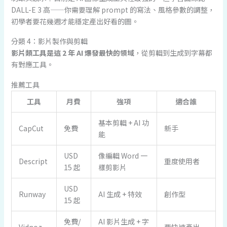
DALL-E 3 高——你需要理解 prompt 的寫法、風格參數的調整，
初學者要花幾週才能穩定產出好看的圖。
分類 4：影片製作與剪輯
影片類工具是這 2 年 AI 爆發最快的領域
，從剪輯到生成到字幕都
有對應工具。
推薦工具
工具
月費
強項
適合誰
基本剪輯 + AI 功
CapCut
免費
新手
能
USD
像編輯 Word 一
Descript
重度使用者
15 起
樣剪影片
USD
Runway
AI 生成 + 特效
創作型
15 起
免費/
AI 影片生成 + 字
Vidnoz
要快速產出