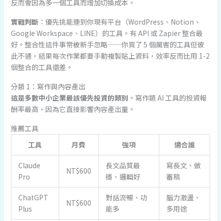
反而會因為多一個工具而增加切換成本。
實戰判斷
：優先挑能連到你現有平台（WordPress、Notion、
Google Workspace、LINE）的工具。有 API 或 Zapier 整合最
好。整合性這件事常被新手忽略——你買了 5 個厲害的工具但彼
此不通，結果每次作業都要手動複製貼上資料，效率反而比用 1-2
個整合的工具還差。
分類 1：寫作與內容產出
這是多數中小企業最該優先投資的類別
。寫作類 AI 工具的投資報
酬率最高，因為它直接影響內容產出量。
推薦工具
工具
月費
強項
適合誰
Claude
長文品質最
寫長文、做
NT$600
Pro
穩、邏輯好
審稿
ChatGPT
對話流暢、功
腦力激盪、
NT$600
Plus
能多
多用途