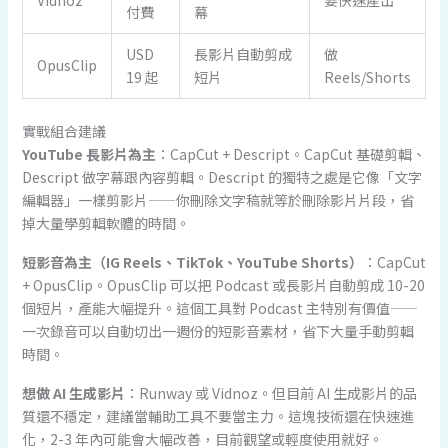
付費
幕
USD
長影片自動剪成
做
OpusClip
19 起
短片
Reels/Shorts
實戰組合建議
YouTube 長影片為主
：CapCut + Descript。CapCut 基礎剪輯、
Descript 做字幕跟內容剪輯。Descript 的獨特之處是它像「文字
編輯器」一樣剪影片——你刪除文字稿就等於刪除影片片段，省
掉大量學剪輯軟體的時間。
短影音為主（IG Reels、TikTok、YouTube Shorts）
：CapCut
+ OpusClip。OpusClip 可以把 Podcast 或長影片自動剪成 10-20
個短片，產能大幅提升。這個工具對 Podcast 主特別有價值——
一次錄音可以自動切出一週份的短影音素材，省下大量手動剪輯
時間。
想做 AI 生成影片
：Runway 或 Vidnoz。但目前 AI 生成影片的品
質還不穩定，建議當輔助工具不要當主力。這塊技術還在快速進
化，2-3 年內可能會大幅改善，目前觀望或輕度使用就好。