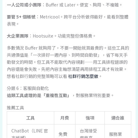
一人公司或小團隊
：Buffer 或 Later。便宜、夠用、不複雜。
要管 5+ 個帳號
：Metricool。跨平台分析做得最好，能看到整體
表現。
大企業團隊
：Hootsuite。功能完整但價格貴。
多數情況 Buffer 就夠用了，不要一開始就買最貴的。這些工具的
共通價值是「一次排好一週內容、到時間自動發」，省下每天手
動發文的時間。但工具不能取代內容規劃——用工具排程錯誤的
內容還是會失敗，先把內容主軸想清楚再用排程工具才有效果。
想看社群行銷的完整策略可以看
社群行銷怎麼做
。
分類 6：客服與自動化
這類工具處理的是「重複性互動」
，對服務業特別重要。
推薦工具
工具
月費
強項
適合誰
ChatBot（LINE 官
台灣接受
免費
服務業
方帳號）
度最高