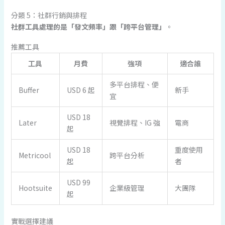
分類 5：社群行銷與排程
社群工具處理的是「發文頻率」跟「跨平台管理」
。
推薦工具
工具
月費
強項
適合誰
多平台排程、便
Buffer
USD 6 起
新手
宜
USD 18
Later
視覺排程、IG 強
電商
起
USD 18
重度使用
Metricool
跨平台分析
起
者
USD 99
Hootsuite
企業級管理
大團隊
起
實戰選擇建議