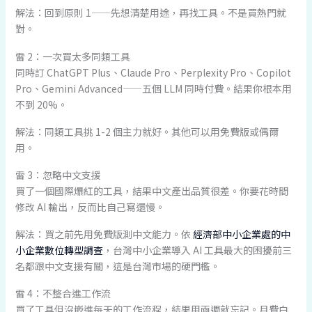
解法：回到原則 1——先想清楚用途，再找工具。不是買熱門就
對。
雷 2：一次買太多同類工具
同時訂 ChatGPT Plus、Claude Pro、Perplexity Pro、Copilot
Pro、Gemini Advanced——五個 LLM 同時付費。結果你根本用
不到 20%。
解法：同類工具挑 1-2 個主力就好。其他可以用免費版或偶爾
用。
雷 3：忽略中文支援
買了一個國際爆紅的工具，結果中文產出品質很差。你要花時間
修改 AI 輸出，反而比自己寫還慢。
解法：買之前先用免費版測中文能力。依
經濟部中小企業處的中
小企業數位轉型調查
，台灣中小企業導入 AI 工具最大的困擾前三
名都跟中文支援有關，這是台灣市場的硬門檻。
雷 4：不整合進工作流
買了工具但沒嵌進每天的工作流程，結果用兩週就忘記。月費白