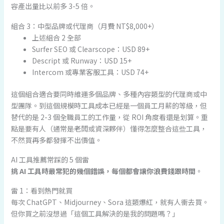
容產出量比以前多 3-5 倍。
組合 3：中型品牌或代理商（月費 NT$8,000+）
上述組合 2 全部
Surfer SEO 或 Clearscope：USD 89+
Descript 或 Runway：USD 15+
Intercom 或專業客服工具：USD 74+
這個組合適合要同時維運多個品牌、多種內容類型的代理商或中
型團隊。到這個規模時工具成本已經是一個員工月薪的等級，但
替代的是 2-3 個全職員工的工作量，從 ROI 角度看還是划算。重
點是要有人（通常是老闆或資深夥伴）懂得怎麼整合這些工具，
不然買再多都發揮不出價值。
AI 工具推薦常踩的 5 個雷
挑 AI 工具時最常犯的幾個錯誤，每個都會讓你浪費錢跟時間
。
雷 1：看到熱門就買
每次 ChatGPT、Midjourney、Sora 這類爆紅，就有人衝去買。
但你買之前沒想過「這個工具解決的是我的問題嗎？」