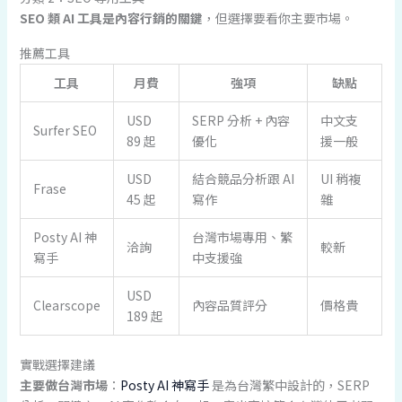
SEO 類 AI 工具是內容行銷的關鍵
，但選擇要看你主要市場。
推薦工具
工具
月費
強項
缺點
USD
SERP 分析 + 內容
中文支
Surfer SEO
89 起
優化
援一般
USD
結合競品分析跟 AI
UI 稍複
Frase
45 起
寫作
雜
Posty AI 神
台灣市場專用、繁
洽詢
較新
寫手
中支援強
USD
Clearscope
內容品質評分
價格貴
189 起
實戰選擇建議
主要做台灣市場
：
Posty AI 神寫手
是為台灣繁中設計的，SERP