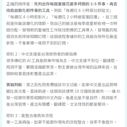
正確的順序是：
先列出你每週重複花最多時間的 3-5 件事，再去
找能自動化那件事的工具
。例如「每週花 6 小時寫社群貼文」
「每週花 4 小時剪影片」「每週花 3 小時做客服回覆」，這三個
就是你最該優化的環節。我自己的做法是每季度重新檢視一次時
間分配，發現新的重複性工作就找對應的工具導入，發現舊的瓶
頸消失就停掉相關訂閱。這個過程會讓你的工具組合保持在最佳
狀態，不會累積一堆用不到的訂閱。
原則 2：中文支援是台灣使用者的硬指標
很多爆紅的 AI 工具是歐美市場為主，中文支援不到位。翻譯腔、
用詞不當、繁簡混雜都常見。對主要做台灣市場的品牌來說，這
個缺陷會直接影響產出品質。
實戰判斷
：買之前先用免費版試中文功能。如果中文產出品質明
顯比英文差，直接跳過。這個測試通常 10 分鐘就能做完——讓 AI
寫一段跟你業態相關的中文內容，看產出是不是自然、用詞是不
是台灣習慣。產出有簡體、翻譯腔、文法怪怪的都是警訊。
原則 3：能整合進既有流程
單一工具再強，如果不能跟你現有的流程整合，效率不會提升。