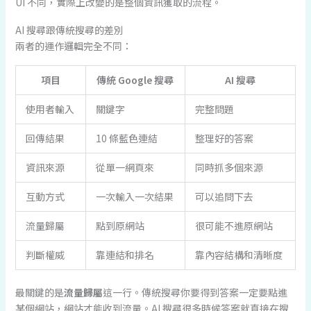
UI 不同，實際上改變的是整個資訊獲取的流程。
AI 搜尋跟傳統搜尋的差別
兩者的運作邏輯完全不同：
項目
傳統 Google 搜尋
AI 搜尋
使用者輸入
關鍵字
完整問題
回傳結果
10 條藍色連結
整理好的答案
資訊來源
從單一網頁來
同時抓多個來源
互動方式
一次輸入一次結果
可以追問下去
流量歸屬
點到原網站
很可能不進原網站
判斷權威
靠連結和排名
靠內容結構和清晰度
最關鍵的是
流量歸屬
這一行。傳統搜尋你要得到答案一定要點進
某個網站，網站才能收到流量。AI 搜尋很多時候答案就直接在搜