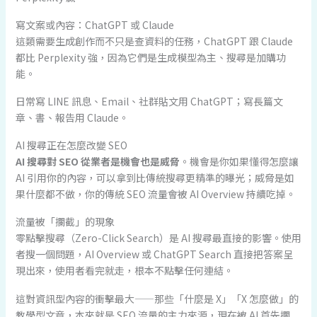
寫文案或內容：ChatGPT 或 Claude
這類需要生成創作而不只是查資料的任務，ChatGPT 跟 Claude
都比 Perplexity 強，因為它們是生成模型為主、搜尋是加購功
能。
日常寫 LINE 訊息、Email、社群貼文用 ChatGPT；寫長篇文
章、書、報告用 Claude。
AI 搜尋正在怎麼改變 SEO
AI 搜尋對 SEO 從業者是機會也是威脅
。機會是你如果懂得怎麼讓
AI 引用你的內容，可以拿到比傳統搜尋更精準的曝光；威脅是如
果什麼都不做，你的傳統 SEO 流量會被 AI Overview 持續吃掉。
流量被「攔截」的現象
零點擊搜尋（Zero-Click Search）是 AI 搜尋最直接的影響。使用
者搜一個問題，AI Overview 或 ChatGPT Search 直接把答案呈
現出來，使用者看完就走，根本不點擊任何連結。
這對資訊型內容的衝擊最大——那些「什麼是 X」「X 怎麼做」的
教學型文章，本來就是 SEO 流量的主力來源，現在被 AI 首先攔