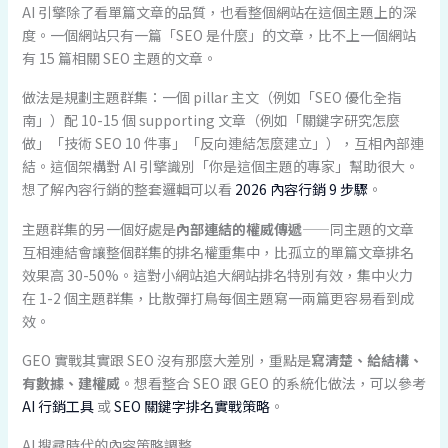
AI 引擎除了看單篇文章的品質，也看整個網站在這個主題上的深
度。一個網站只有一篇「SEO 是什麼」的文章，比不上一個網站
有 15 篇相關 SEO 主題的文章。
做法是規劃主題群集：一個 pillar 主文（例如「SEO 優化全指
南」）配 10-15 個 supporting 文章（例如「關鍵字研究怎麼
做」「技術 SEO 10 件事」「反向連結怎麼建立」），互相內部連
結。這個架構對 AI 引擎識別「你是這個主題的專家」幫助很大。
想了解內容行銷的整套邏輯可以看
2026 內容行銷 9 步驟
。
主題群集的另一個好處是
內部連結的權威傳遞
——同主題的文章
互相連結會讓整個群集的排名權重集中，比孤立的單篇文章排名
效果高 30-50%。這對小網站追大網站排名特別有效，集中火力
在 1-2 個主題群集，比散彈打鳥每個主題寫一兩篇更容易看到成
效。
GEO 實戰其實跟 SEO 沒有那麼大差別，重點是
寫清楚、給結構、
有數據、建權威
。想看整合 SEO 跟 GEO 的系統化做法，可以參考
AI 行銷工具
或
SEO 關鍵字排名實戰策略
。
AI 搜尋時代的內容策略調整