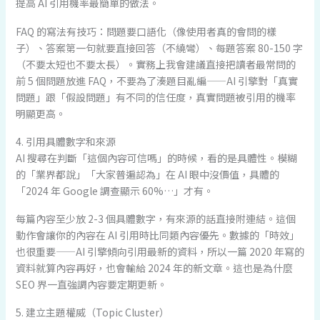
提高 AI 引用機率最簡單的做法。
FAQ 的寫法有技巧：問題要口語化（像使用者真的會問的樣
子）、答案第一句就要直接回答（不繞彎）、每題答案 80-150 字
（不要太短也不要太長）。實務上我會建議直接把讀者最常問的
前 5 個問題放進 FAQ，不要為了湊題目亂編——AI 引擎對「真實
問題」跟「假設問題」有不同的信任度，真實問題被引用的機率
明顯更高。
4. 引用具體數字和來源
AI 搜尋在判斷「這個內容可信嗎」的時候，看的是具體性。模糊
的「業界都說」「大家普遍認為」在 AI 眼中沒價值，具體的
「2024 年 Google 調查顯示 60%…」才有。
每篇內容至少放 2-3 個具體數字，有來源的話直接附連結。這個
動作會讓你的內容在 AI 引用時比同類內容優先。數據的「時效」
也很重要——AI 引擎傾向引用最新的資料，所以一篇 2020 年寫的
資料就算內容再好，也會輸給 2024 年的新文章。這也是為什麼
SEO 界一直強調內容要定期更新。
5. 建立主題權威（Topic Cluster）