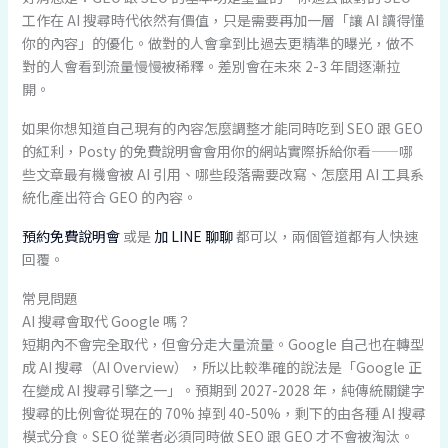
工作在 AI 搜尋時代依然有價值，只是需要再加一層「讓 AI 讀得懂
你的內容」的優化。做對的人會拿到比過去更精準的曝光，做不
對的人會看到流量慢慢被稀釋。差別會在未來 2-3 年間逐漸拉
開。
如果你想知道自己現有的內容怎麼調整才能同時吃到 SEO 跟 GEO
的紅利，Posty 的免費說明會會用你的網站實際拆給你看——哪
些文章最有機會被 AI 引用、哪些段落需要改寫、怎麼用 AI 工具系
統化產出符合 GEO 的內容。
預約免費說明會
或是
加 LINE 聊聊
都可以，兩個管道都有人快速
回覆。
常見問題
AI 搜尋會取代 Google 嗎？
短期內不會完全取代，但會分走大量流量。Google 自己也在轉型
成 AI 搜尋（AI Overview），所以比較準確的說法是「Google 正
在變成 AI 搜尋引擎之一」。預期到 2027-2028 年，純傳統關鍵字
搜尋的比例會從現在的 70% 掉到 40-50%，剩下的由各種 AI 搜尋
模式分食。SEO 從業者必須同時做 SEO 跟 GEO 才不會被淘汰。