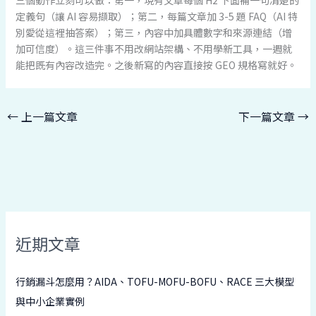
三個動作立刻可以做：第一，現有文章每個 H2 下面補一句清楚的
定義句（讓 AI 容易擷取）；第二，每篇文章加 3-5 題 FAQ（AI 特
別愛從這裡抽答案）；第三，內容中加具體數字和來源連結（增
加可信度）。這三件事不用改網站架構、不用學新工具，一週就
能把既有內容改造完。之後新寫的內容直接按 GEO 規格寫就好。
←
上一篇文章
下一篇文章
→
近期文章
行銷漏斗怎麼用？AIDA、TOFU-MOFU-BOFU、RACE 三大模型
與中小企業實例