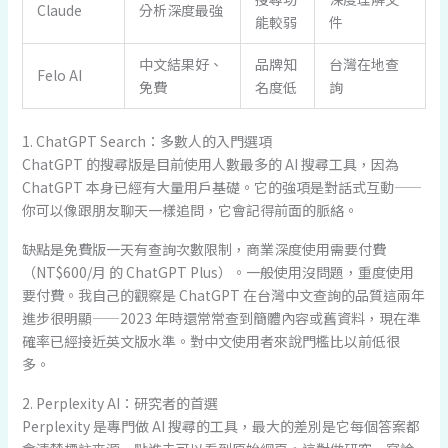
Claude
分析深度最強
能較弱
件
中文結果好、
品牌知
台灣在地查
Felo AI
免費
名度低
詢
1. ChatGPT Search：多數人的入門選項
ChatGPT 的搜尋版是目前使用人數最多的 AI 搜尋工具，因為
ChatGPT 本身已經有大量用戶基礎。它的強項是對話式互動——
你可以像跟朋友聊天一樣追問，它會記得前面的脈絡。
缺點是免費版一天有查詢次數限制，商業深度使用需要付費
（NT$600/月 的 ChatGPT Plus）。一般使用沒問題，重度使用
要付費。我自己的觀察是 ChatGPT 在台灣中文查詢的品質這兩年
進步很明顯——2023 年時還常常查到簡體內容或舊資料，現在準
確率已經接近英文版水準。對中文使用者來說門檻比以前低很
多。
2. Perplexity AI：研究者的首選
Perplexity 是專門做 AI 搜尋的工具，最大的差別是它每個答案都