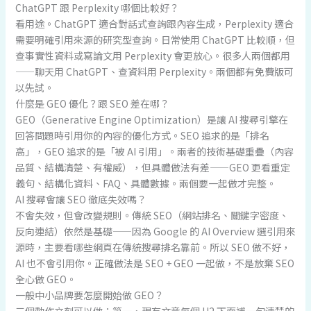
ChatGPT 跟 Perplexity 哪個比較好？
看用途。ChatGPT 適合對話式查詢跟內容生成，Perplexity 適合
需要明確引用來源的研究型查詢。日常使用 ChatGPT 比較順，但
查事實性資料或寫論文用 Perplexity 會更放心。很多人兩個都用
——聊天用 ChatGPT、查資料用 Perplexity。兩個都有免費版可
以先試。
什麼是 GEO 優化？跟 SEO 差在哪？
GEO（Generative Engine Optimization）是讓 AI 搜尋引擎在
回答問題時引用你的內容的優化方式。SEO 追求的是「排名
高」，GEO 追求的是「被 AI 引用」。兩者的技術基礎重疊（內容
品質、結構清楚、有權威），但具體做法有差——GEO 更看重定
義句、結構化資料、FAQ、具體數據。兩個要一起做才完整。
AI 搜尋會讓 SEO 徹底失效嗎？
不會失效，但會改變規則。傳統 SEO（網站排名、關鍵字密度、
反向連結）依然是基礎——因為 Google 的 AI Overview 選引用來
源時，主要看哪些網頁在傳統搜尋排名靠前。所以 SEO 做不好，
AI 也不會引用你。正確做法是 SEO + GEO 一起做，不是放棄 SEO
全心做 GEO。
一般中小品牌要怎麼開始做 GEO？