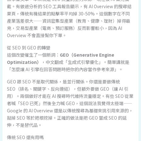
截。有做過分析的 SEO 工具報告顯示，有 AI Overview 的搜尋結
果頁，傳統有機結果的點擊率平均掉 30-50%。這個數字在不同
產業落差很大——資訊密集型產業（教育、健康、理財）掉得最
兇，交易型產業（電商、預訂服務）反而影響較小，因為 AI
Overview 不會直接幫你下單。
從 SEO 到 GEO 的轉變
這個改變催生了一個新詞：
GEO（Generative Engine
Optimization）
，中文翻成「生成式引擎優化」。簡單講就是
「怎麼讓 AI 引擎在回答問題時把你的內容當作參考來源」。
GEO 跟 SEO 不是取代關係，是並行關係。你還是要做傳統
SEO（排名、關鍵字、反向連結），但額外要做 GEO（讓 AI 引
用）。兩個做好才能在 AI 搜尋時代維持流量穩定。有些 SEO 從業
者喊「SEO 已死」然後全力喊 GEO，這個說法我覺得太極端——
Google 的 AI Overview 還是以傳統搜尋為基礎來挑引用來源的，
拋掉 SEO 等於把根挖掉。正確的做法是把 GEO 當成 SEO 的延
伸，不是替代品。
傳統 SEO 還有用嗎