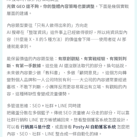
光做 GEO 還不夠，你的整體內容策略也要調整
。下面是幾個實戰
層面的建議。
內容類型要往「只有人做得出來的」方向走
AI 搜尋在「整理資訊」這件事上已經做得很好，所以純資訊型內
容（什麼是 X、X 的 5 種方法）的價值會下降——使用者從 AI 那
邊就能拿到。
能保留價值的內容類型是：
有原創觀點、有實戰經驗、有獨到判
斷、有第一手數據
。這些是 AI 還沒辦法取代的部分。換句話說，
未來做內容要少做「教科書」、多做「顧問意見」。這個方向轉
變對個人品牌和一人公司特別有利——大公司的內容通常要經過
審核、不敢下判斷，小團隊反而更容易寫出有立場、有觀點的內
容，這種稀缺性會變成流量優勢。
多管道思維：SEO + 社群 + LINE 同時建
把雞蛋分散在多個籃子。傳統 SEO 流量被 AI 分走的部分，可以靠
社群行銷和 LINE 官方帳號補回來。想看整個獲客系統怎麼設計，
可以看
行銷漏斗是什麼
，或直接看
Posty AI 自動獲客系統
怎麼把
內容、SEO、社群、LINE 整合成一條自動化的線。