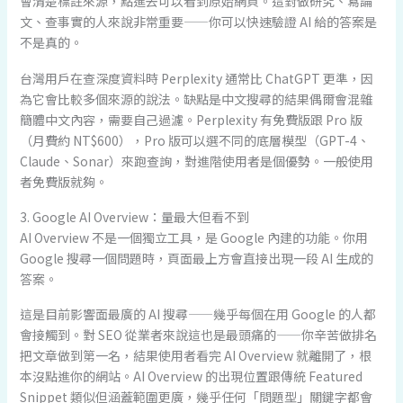
會清楚標註來源，點進去可以看到原始網頁。這對做研究、寫論
文、查事實的人來說非常重要——你可以快速驗證 AI 給的答案是
不是真的。
台灣用戶在查深度資料時 Perplexity 通常比 ChatGPT 更準，因
為它會比較多個來源的說法。缺點是中文搜尋的結果偶爾會混雜
簡體中文內容，需要自己過濾。Perplexity 有免費版跟 Pro 版
（月費約 NT$600），Pro 版可以選不同的底層模型（GPT-4、
Claude、Sonar）來跑查詢，對進階使用者是個優勢。一般使用
者免費版就夠。
3. Google AI Overview：量最大但看不到
AI Overview 不是一個獨立工具，是 Google 內建的功能。你用
Google 搜尋一個問題時，頁面最上方會直接出現一段 AI 生成的
答案。
這是目前影響面最廣的 AI 搜尋——幾乎每個在用 Google 的人都
會接觸到。對 SEO 從業者來說這也是最頭痛的——你辛苦做排名
把文章做到第一名，結果使用者看完 AI Overview 就離開了，根
本沒點進你的網站。AI Overview 的出現位置跟傳統 Featured
Snippet 類似但涵蓋範圍更廣，幾乎任何「問題型」關鍵字都會